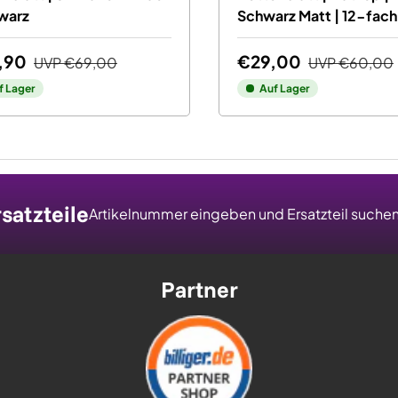
warz
Schwarz Matt | 12-fach
,90
€29,00
UVP
€69,00
UVP
€60,00
f Lager
Auf Lager
satzteile
Artikelnummer eingeben und Ersatzteil suche
Partner