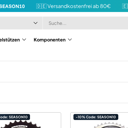
ASON10
🇩🇪 Versandkostenfrei ab 80€
🇪🇺 V
elstützen
Komponenten
Code: SEASON10
-10% Code: SEASON10