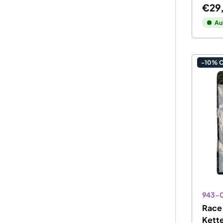
€29
Au
-10% 
943-
Race
Kette