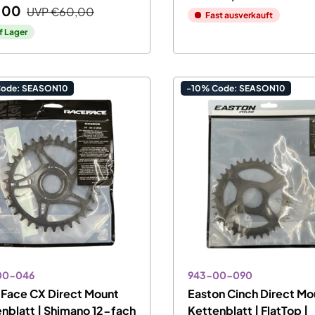
,00
UVP
€60,00
Fast ausverkauft
f Lager
Code: SEASON10
-10% Code: SEASON10
00-046
943-00-090
 Face CX Direct Mount
Easton Cinch Direct Mo
nblatt | Shimano 12-fach
Kettenblatt | FlatTop |