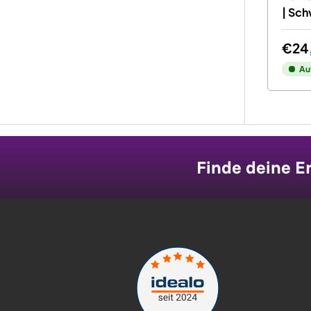
| Sch
€24
Au
Finde deine Er