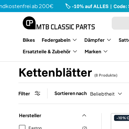
ostenfrei ab 200€
🏷️ -10% auf ALLES | Code: SE
Direkt zum Inhalt
Suchen
Art
Bikes
Federgabeln
Dämpfer
Satt
Ersatzteile & Zubehör
Marken
Kettenblätter
(8 Produkte)
Sortieren nach
Filter
Beliebtheit
Hersteller
-10% 
Easton
(2)