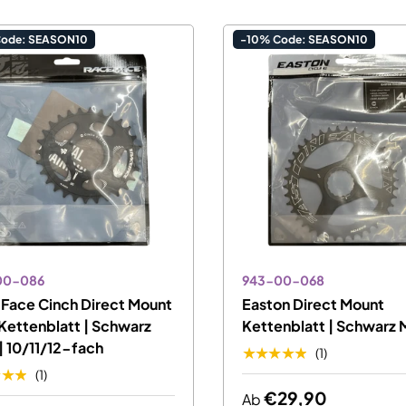
Code: SEASON10
-10% Code: SEASON10
00-086
943-00-068
Face Cinch Direct Mount
Easton Direct Mount
Kettenblatt | Schwarz
Kettenblatt | Schwarz 
| 10/11/12-fach
★★★★★
(1)
★★★
(1)
€29,90
Ab