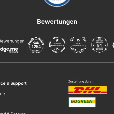
Bewertungen
Bewertungen
84
1254
ice & Support
ice
and & Retoure