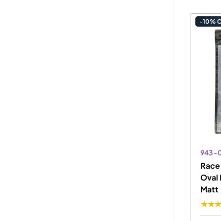
-10% 
943-
Race 
Oval 
Matt 
★★