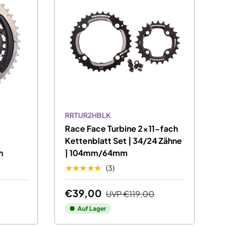
8
RRTUR2HBLK
Race Face Turbine 2x11-fach
t
Kettenblatt Set | 34/24 Zähne
h
| 104mm/64mm
★★★★★
(3)
€39,00
UVP
€119,00
Auf Lager