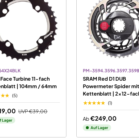
64X24BLK
PM-3594.3596.3597.359
Face Turbine 11-fach
SRAM Red D1 DUB
enblatt | 104mm / 64mm
Powermeter Spider mi
Kettenblatt | 2x12-fac
★★★
(5)
★★★★★
(1)
19,00
UVP
€39,00
€249,00
Ab
f Lager
Auf Lager