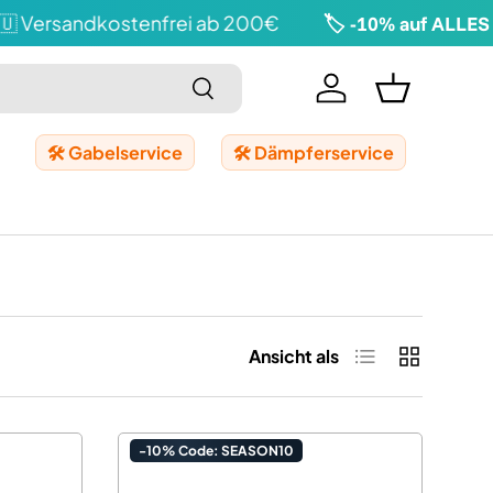
ersandkostenfrei ab 200€
🏷️ -10% auf ALLES | 
Suchen
Einloggen
Einkaufskor
🛠️ Gabelservice
🛠️ Dämpferservice
Produktliste
Produktrast
Ansicht als
-10% Code: SEASON10