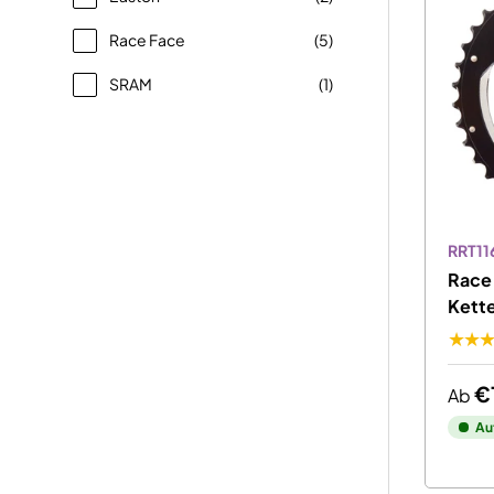
Race Face
(5)
SRAM
(1)
RRT11
Race 
Kett
★★
€
Ab
Au