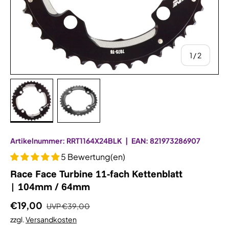
von
1
/
2
Bild 1 in Galerieansicht laden
Bild 2 in Galerieansicht laden
Artikelnummer:
RRT1164X24BLK
|
EAN:
821973286907
5 Bewertung(en)
Race Face Turbine 11-fach Kettenblatt
| 104mm / 64mm
€19,00
UVP
€39,00
zzgl.
Versandkosten