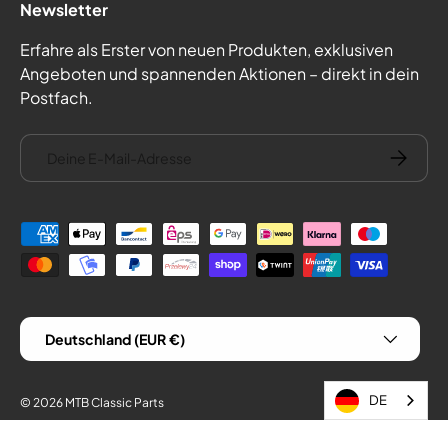
Newsletter
Erfahre als Erster von neuen Produkten, exklusiven
Angeboten und spannenden Aktionen – direkt in dein
Postfach.
E-Mail
Abonnie
Zahlungsmethoden
Land/Region
Deutschland (EUR €)
DE
© 2026
MTB Classic Parts
Impressum
AGB
Datenschutz
Widerrufsrecht