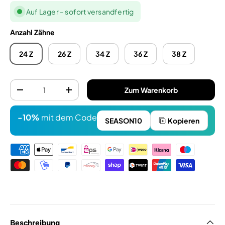
Auf Lager – sofort versandfertig
Anzahl Zähne
24 Z
26 Z
34 Z
36 Z
38 Z
Anzahl
Zum Warenkorb
-
+
-10%
mit dem Code
SEASON10
Kopieren
Zahlungsmethoden
Beschreibung