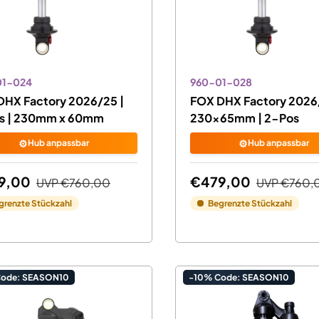
01-024
960-01-028
DHX Factory 2026/25 |
FOX DHX Factory 2026
s | 230mm x 60mm
230x65mm | 2-Pos
⚙️
⚙️
Hub anpassbar
Hub anpassbar
9,00
€479,00
UVP
€760,00
UVP
€760,
grenzte Stückzahl
Begrenzte Stückzahl
Code: SEASON10
-10% Code: SEASON10