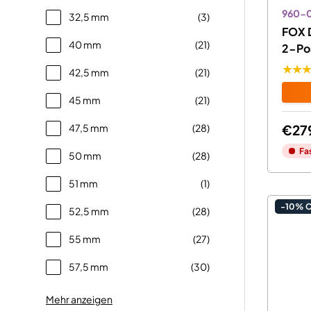
960-
32,5 mm
(3)
FOX 
40 mm
(21)
2-Po
★★
42,5 mm
(21)
45 mm
(21)
47,5 mm
(28)
€27
Fa
50 mm
(28)
51 mm
(1)
-10% 
52,5 mm
(28)
55 mm
(27)
57,5 mm
(30)
Mehr anzeigen