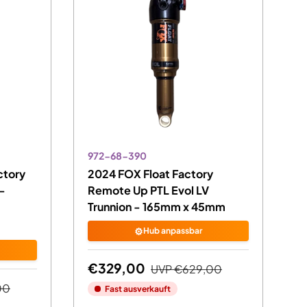
972-68-390
ctory
2024 FOX Float Factory
 -
Remote Up PTL Evol LV
Trunnion - 165mm x 45mm
⚙️
Hub anpassbar
€329,00
UVP
€629,00
00
Fast ausverkauft