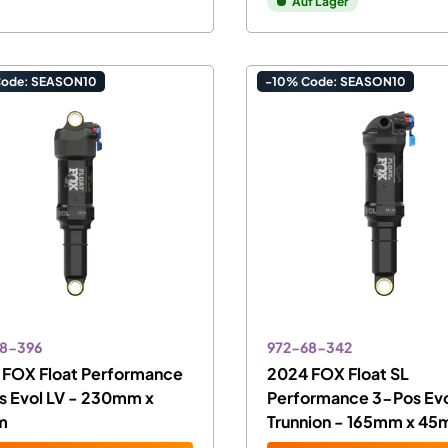
Auf Lager
Code: SEASON10
-10% Code: SEASON10
8-396
972-68-342
 FOX Float Performance
2024 FOX Float SL
s Evol LV - 230mm x
Performance 3-Pos Evo
m
Trunnion - 165mm x 4