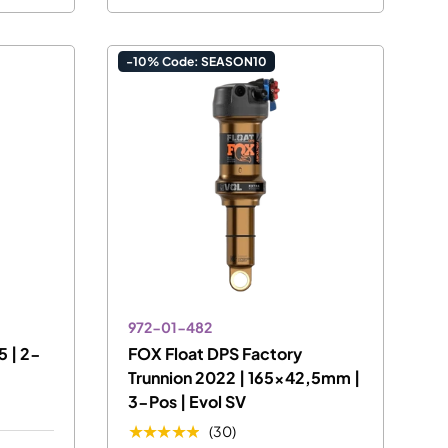
-10% Code: SEASON10
972-01-482
 | 2-
FOX Float DPS Factory
Trunnion 2022 | 165x42,5mm |
3-Pos | Evol SV
★★★★★
(30)