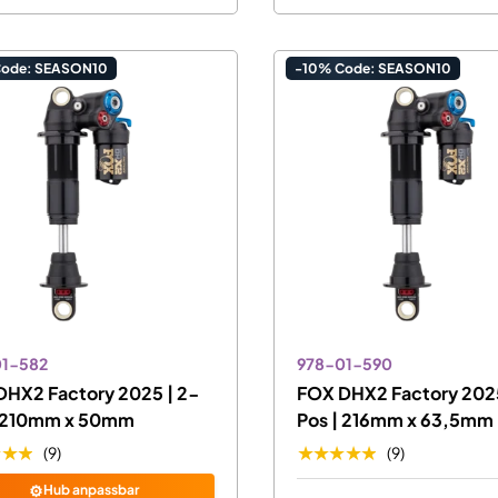
Code: SEASON10
-10% Code: SEASON10
01-582
978-01-590
DHX2 Factory 2025 | 2-
FOX DHX2 Factory 2025
| 210mm x 50mm
Pos | 216mm x 63,5mm
★★★
★★★★★
(9)
(9)
⚙️
Hub anpassbar