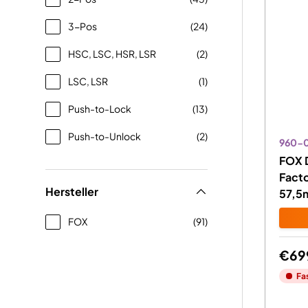
3-Pos
(24)
HSC, LSC, HSR, LSR
(2)
LSC, LSR
(1)
Push-to-Lock
(13)
Push-to-Unlock
(2)
960-
FOX 
Fact
Hersteller
57,5
FOX
(91)
€69
Fa