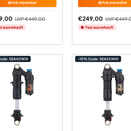
⚙️
⚙️
Hub anpassbar
Hub anpassbar
9,00
€249,00
UVP
€449,00
UVP
€449,
st ausverkauft
Fast ausverkauft
Code: SEASON10
-10% Code: SEASON10