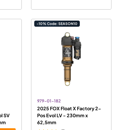
-10% Code: SEASON10
979-01-182
2025 FOX Float X Factory 2-
l SV
Pos Evol LV - 230mm x
5mm
62,5mm