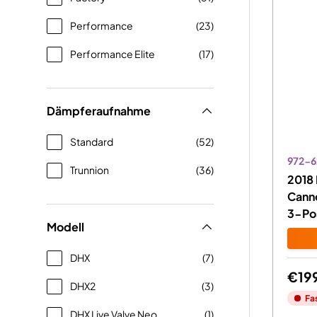
Performance
(23)
Performance Elite
(17)
Dämpferaufnahme
Standard
(52)
972-6
Trunnion
(36)
2018 
Canno
3-Po
Modell
DHX
(7)
€19
DHX2
(3)
Fa
DHX Live Valve Neo
(1)