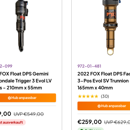
2-099
972-01-481
FOX Float DPS Gemini
2022 FOX Float DPS Fa
ndale Trigger 3 Evol LV
3-Pos Evol SV Trunnion
s - 210mm x 55mm
165mm x 40mm
★★★★★
(30)
⚙️
Hub anpassbar
⚙️
Hub anpassbar
9,00
UVP
€549,00
€259,00
UVP
€629,
st ausverkauft