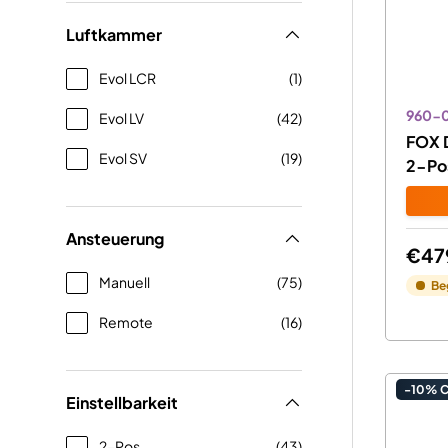
Luftkammer
Evol LCR
(1)
960-
Evol LV
(42)
FOX 
Evol SV
(19)
2-Po
Ansteuerung
€47
Manuell
(75)
Be
Remote
(16)
-10% 
Einstellbarkeit
2-Pos
(43)