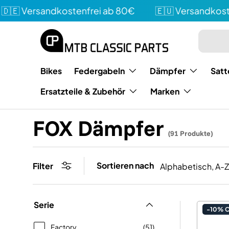
 Versandkostenfrei ab 80€
🇪🇺 Versandkostenfr
Direkt zum Inhalt
Suchen
Art
Bikes
Federgabeln
Dämpfer
Satt
Ersatzteile & Zubehör
Marken
FOX Dämpfer
(91 Produkte)
Sortieren nach
Filter
Alphabetisch, A-Z
Serie
-10% 
Factory
(51)