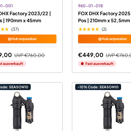
01-001
960-01-018
DHX Factory 2023/22 |
FOX DHX Factory 2025 
s | 190mm x 45mm
Pos | 210mm x 52,5mm
★★★
★★★★★
(37)
(2)
⚙️
⚙️
Hub anpassbar
Hub anpassbar
9,00
€449,00
UVP
€760,00
UVP
€760,
st ausverkauft
Fast ausverkauft
Code: SEASON10
-10% Code: SEASON10