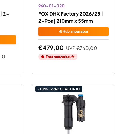
960-01-020
| 2-
FOX DHX Factory 2026/25 |
2-Pos | 210mm x 55mm
⚙️
Hub anpassbar
€479,00
UVP
€760,00
00
Fast ausverkauft
-10% Code: SEASON10