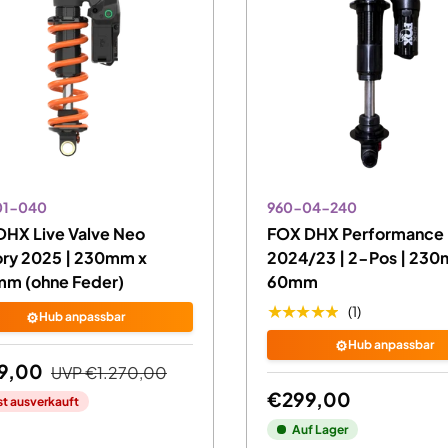
01-040
960-04-240
DHX Live Valve Neo
FOX DHX Performance
ory 2025 | 230mm x
2024/23 | 2-Pos | 230
mm (ohne Feder)
60mm
★★★★★
(1)
⚙️
Hub anpassbar
⚙️
Hub anpassbar
9,00
UVP
€1.270,00
€299,00
st ausverkauft
Auf Lager