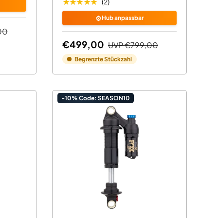
★★★★★
(2)
⚙️
Hub anpassbar
00
€499,00
UVP
€799,00
Begrenzte Stückzahl
-10% Code: SEASON10