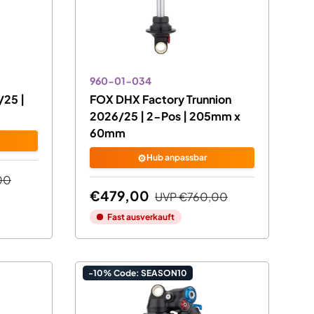
960-01-034
/25 |
FOX DHX Factory Trunnion
2026/25 | 2-Pos | 205mm x
60mm
⚙️
Hub anpassbar
00
€479,00
UVP
€760,00
Fast ausverkauft
-10% Code: SEASON10