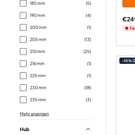
185 mm
(5)
190 mm
(4)
€24
200 mm
(1)
Fa
205 mm
(13)
210 mm
(25)
-10% 
216 mm
(1)
225 mm
(1)
230 mm
(18)
235 mm
(3)
Mehr anzeigen
Hub