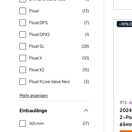
Float
(13)
Float DPS
(7)
-10% 
Float DPX2
(1)
Float SL
(28)
Float X
(10)
Float X2
(15)
Float X Live Valve Neo
(3)
Mehr anzeigen
972-6
2024
Einbaulänge
2-Po
165 mm
(17)
65m