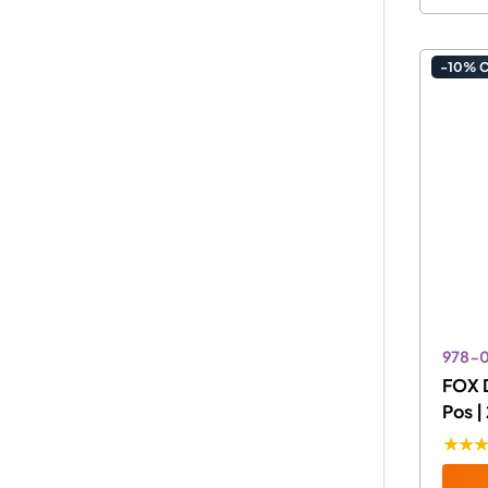
-10% 
978-
FOX 
Pos 
★★