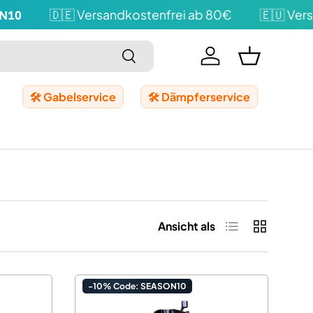
🇩🇪 Versandkostenfrei ab 80€
🇪🇺 Versandk
Suchen
Einloggen
Einkaufskor
🛠️ Gabelservice
🛠️ Dämpferservice
Produktliste
Produktrast
Ansicht als
-10% Code: SEASON10