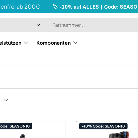
ei ab 200€
🏷️ -10% auf ALLES | Code: SEASON10
elstützen
Komponenten
Code: SEASON10
-10% Code: SEASON10