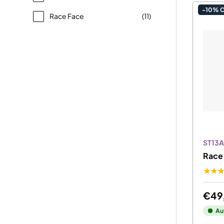
-10% 
Race Face
(11)
ST13
Race 
★★
€49
Au