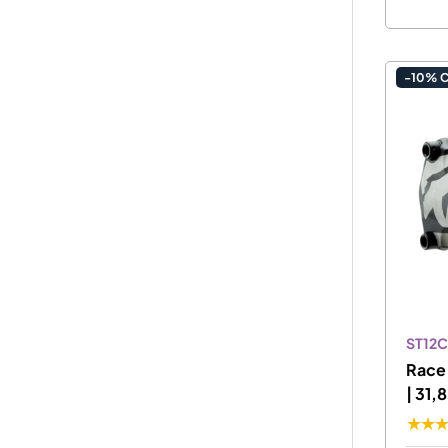
-10% 
ST12
Race
| 31
★★