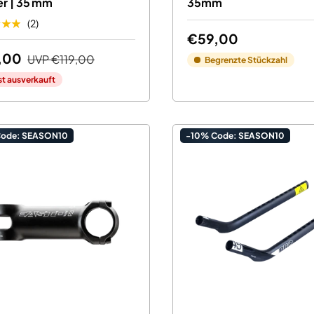
r | 35 mm
35mm
★★★
(2)
€59,00
,00
UVP
€119,00
Begrenzte Stückzahl
st ausverkauft
Code: SEASON10
-10% Code: SEASON10