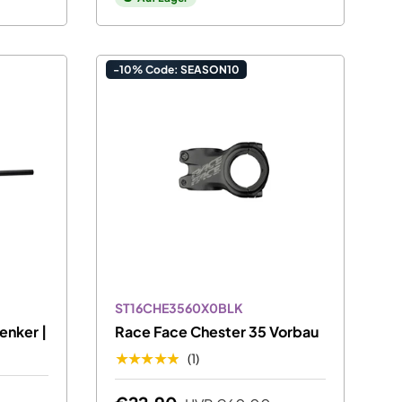
-10% Code: SEASON10
ST16CHE3560X0BLK
enker |
Race Face Chester 35 Vorbau
★★★★★
(1)