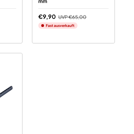
mm
€9,90
UVP
€65,00
Fast ausverkauft