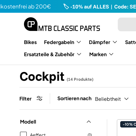
enfrei ab 200€
🏷️ -10% auf ALLES | Code: SEAS
Direkt zum Inhalt
Suchen
Art
Bikes
Federgabeln
Dämpfer
Satt
Ersatzteile & Zubehör
Marken
Cockpit
(14 Produkte)
Sortieren nach
Filter
Beliebtheit
Modell
-10% 
Aeffect
(1)