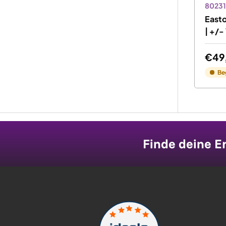
80231
East
| +/-
€49
Be
Finde deine Er