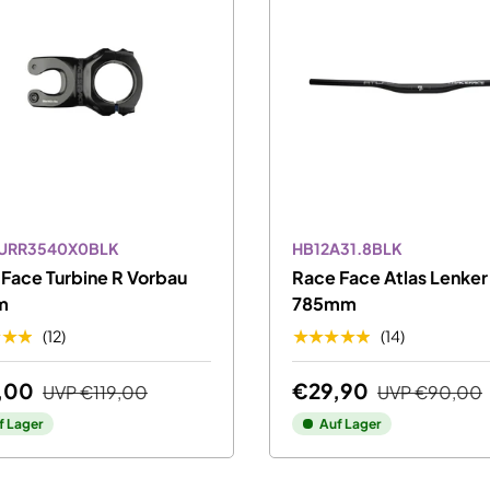
TURR3540X0BLK
HB12A31.8BLK
Face Turbine R Vorbau
Race Face Atlas Lenker 
m
785mm
★★★
★★★★★
(12)
(14)
,00
€29,90
UVP
€119,00
UVP
€90,00
f Lager
Auf Lager