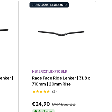
-10% Code: SEASON10
HB12RX31.8X710BLK
enker |
Race Face Ride Lenker | 31,8 x
710mm | 20mm Rise
★★★★★
(3)
€24,90
UVP
€36,00
Auf Lager