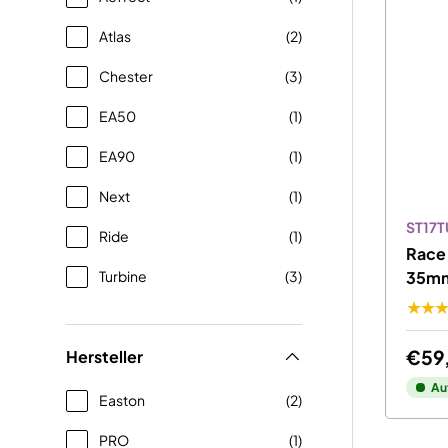
Atlas
(2)
Chester
(3)
EA50
(1)
EA90
(1)
Next
(1)
ST17
Ride
(1)
Race 
Turbine
(3)
35m
★★
€59
Hersteller
Au
Easton
(2)
PRO
(1)