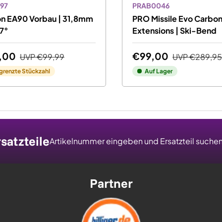
97
PRAB0046
on EA90 Vorbau | 31,8mm
PRO Missile Evo Carbo
 7°
Extensions | Ski-Bend
,00
€99,00
UVP
€99,99
UVP
€289,95
grenzte Stückzahl
Auf Lager
satzteile
Artikelnummer eingeben und Ersatzteil suche
Partner