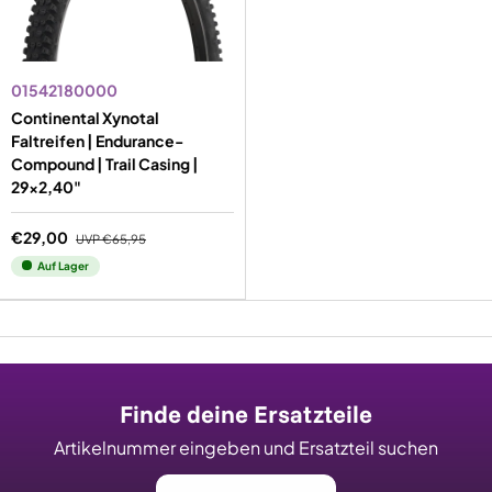
01542180000
Continental Xynotal
Faltreifen | Endurance-
Compound | Trail Casing |
29x2,40"
€29,00
UVP
€65,95
Auf Lager
Finde deine Ersatzteile
Artikelnummer eingeben und Ersatzteil suchen