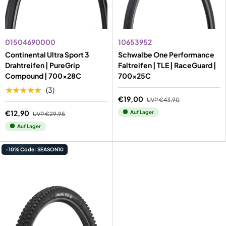
01504690000
10653952
Continental Ultra Sport 3
Schwalbe One Performance
Drahtreifen | PureGrip
Faltreifen | TLE | RaceGuard |
Compound | 700x28C
700x25C
★★★★★
(3)
€19,00
UVP
€43,90
€12,90
Auf Lager
UVP
€29,95
Auf Lager
-10% Code: SEASON10