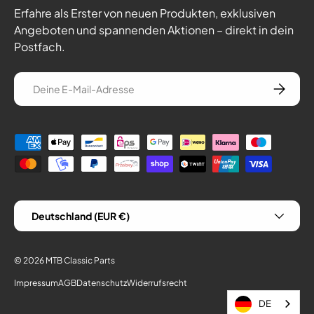
Erfahre als Erster von neuen Produkten, exklusiven
Angeboten und spannenden Aktionen – direkt in dein
Postfach.
E-Mail
Abonnie
Zahlungsmethoden
Land/Region
Deutschland (EUR €)
© 2026
MTB Classic Parts
Impressum
AGB
Datenschutz
Widerrufsrecht
DE