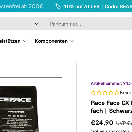
nfrei ab 200€
🏷️ -10% auf ALLES | Code: SEASON
elstützen
Komponenten
Artikelnummer:
943
Kein
Race Face CX 
fach | Schwar
€24,90
UVP
€
zzgl.
Versandkosten