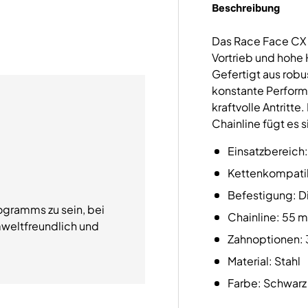
Beschreibung
Das Race Face CX D
Vortrieb und hohe
Gefertigt aus rob
konstante Performa
kraftvolle Antritt
Chainline fügt es s
Einsatzbereich:
Kettenkompatib
Befestigung: D
ogramms zu sein, bei
Chainline: 55 
weltfreundlich und
Zahnoptionen: 3
Material: Stahl
Farbe: Schwarz