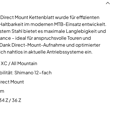
irect Mount Kettenblatt wurde für effizienten
 Haltbarkeit im modernen MTB-Einsatz entwickelt.
ustem Stahl bietet es maximale Langlebigkeit und
nce – ideal für anspruchsvolle Touren und
e. Dank Direct-Mount-Aufnahme und optimierter
ich nahtlos in aktuelle Antriebssysteme ein.
 XC / All Mountain
ilität: Shimano 12-fach
irect Mount
mm
4 Z / 36 Z