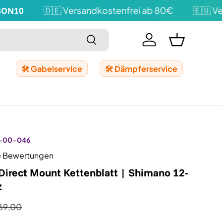
10
🇩🇪 Versandkostenfrei ab 80€
🇪🇺 Vers
Suchen
Einloggen
Einkaufskor
🛠️ Gabelservice
🛠️ Dämpferservice
-00-046
e Bewertungen
Direct Mount Kettenblatt | Shimano 12-
z
69,00