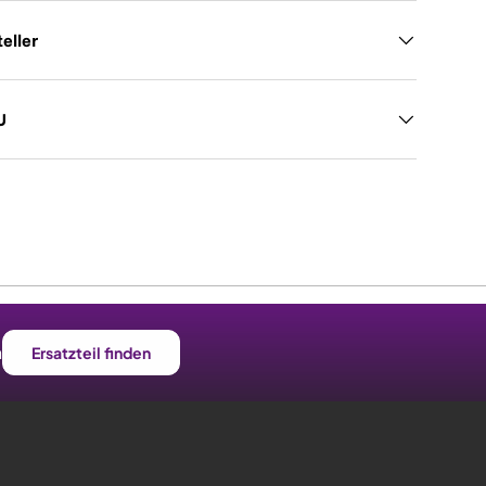
eller
U
n
Ersatzteil finden