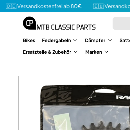
🇪 Versandkostenfrei ab 80€
🇪🇺 Versandkoste
Direkt zum Inhalt
Suchen
Art
Bikes
Federgabeln
Dämpfer
Satt
Ersatzteile & Zubehör
Marken