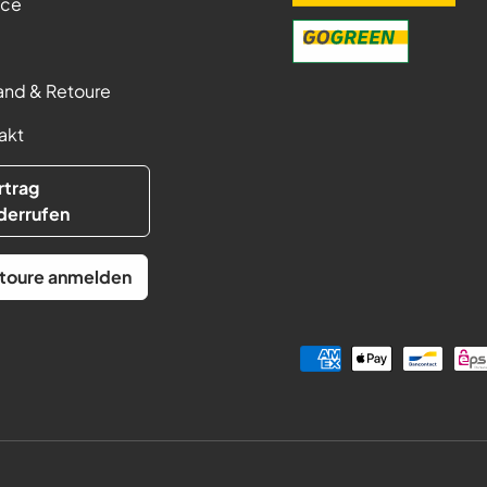
ice
and & Retoure
akt
rtrag
derrufen
toure anmelden
Zahlungsmethoden