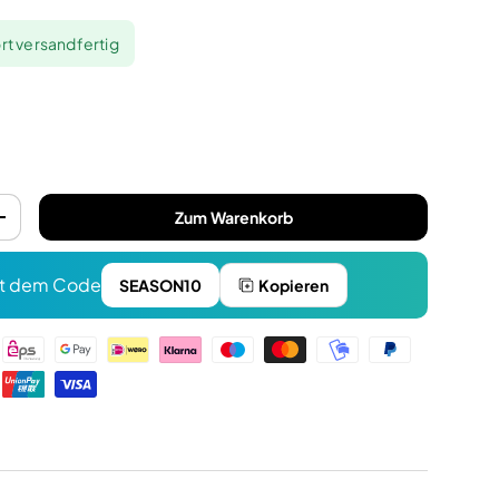
rt versandfertig
Zum Warenkorb
+
t dem Code
SEASON10
Kopieren
n