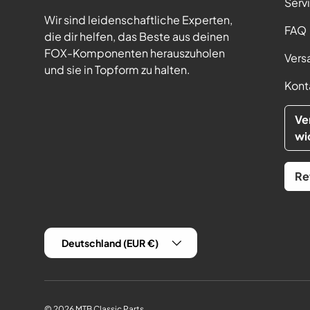
Serv
Wir sind leidenschaftliche Experten,
FAQ
die dir helfen, das Beste aus deinen
FOX-Komponenten herauszuholen
Vers
und sie in Topform zu halten.
Kont
Ve
wi
Re
Land/Region
Deutschland (EUR €)
© 2026
MTB Classic Parts