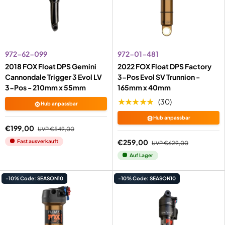
972-62-099
972-01-481
2018 FOX Float DPS Gemini
2022 FOX Float DPS Factory
Cannondale Trigger 3 Evol LV
3-Pos Evol SV Trunnion -
3-Pos - 210mm x 55mm
165mm x 40mm
★★★★★
(30)
⚙️
Hub anpassbar
⚙️
Hub anpassbar
€199,00
UVP
€549,00
€259,00
Fast ausverkauft
UVP
€629,00
Auf Lager
-10% Code: SEASON10
-10% Code: SEASON10