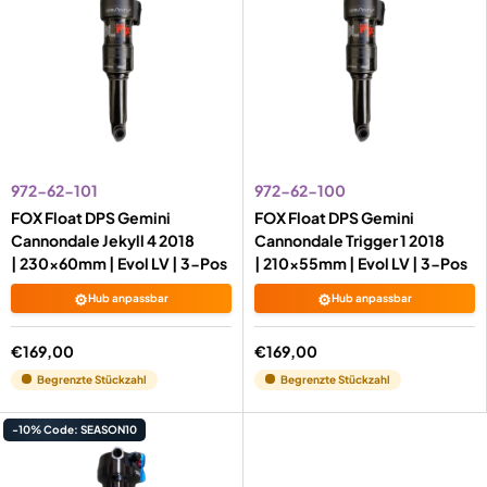
972-62-101
972-62-100
FOX Float DPS Gemini
FOX Float DPS Gemini
Cannondale Jekyll 4 2018
Cannondale Trigger 1 2018
| 230x60mm | Evol LV | 3-Pos
| 210x55mm | Evol LV | 3-Pos
⚙️
⚙️
Hub anpassbar
Hub anpassbar
€169,00
€169,00
Begrenzte Stückzahl
Begrenzte Stückzahl
-10% Code: SEASON10