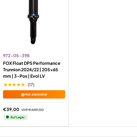
972-05-398
FOX Float DPS Performance
Trunnion 2024/22 | 205x65
mm | 3-Pos | Evol LV
★★★★★
(17)
⚙️
Hub anpassbar
€39,00
UVP
€449,00
Auf Lager