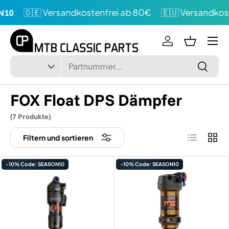
🇩🇪 Versandkostenfrei ab 80€
🇪🇺 Versandkost
10
Direkt zum Inhalt
Menü
Einloggen
Einkaufsk
Suchen
Art
Suchen
FOX Float DPS Dämpfer
(7 Produkte)
Produktlist
Produ
Filtern und sortieren
-10% Code: SEASON10
-10% Code: SEASON10