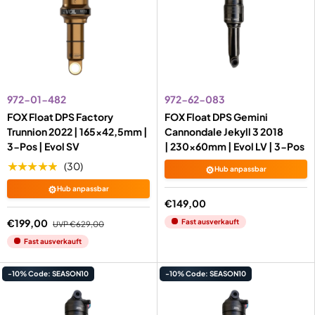
972-01-482
972-62-083
FOX Float DPS Factory
FOX Float DPS Gemini
Trunnion 2022 | 165x42,5mm |
Cannondale Jekyll 3 2018
3-Pos | Evol SV
| 230x60mm | Evol LV | 3-Pos
★★★★★
(30)
⚙️
Hub anpassbar
⚙️
Hub anpassbar
€149,00
€199,00
Fast ausverkauft
UVP
€629,00
Fast ausverkauft
-10% Code: SEASON10
-10% Code: SEASON10