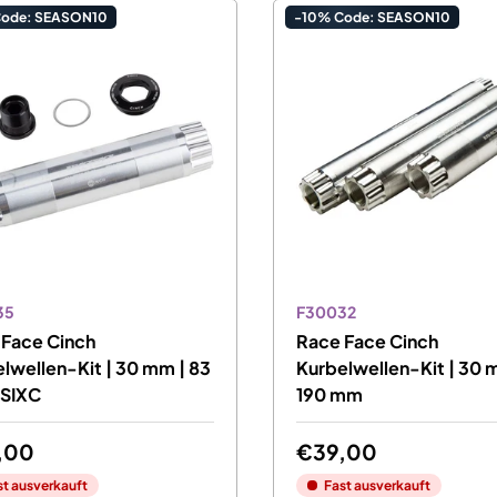
Code: SEASON10
-10% Code: SEASON10
35
F30032
 Face Cinch
Race Face Cinch
lwellen-Kit | 30 mm | 83
Kurbelwellen-Kit | 30 
 SIXC
190 mm
,00
€39,00
st ausverkauft
Fast ausverkauft