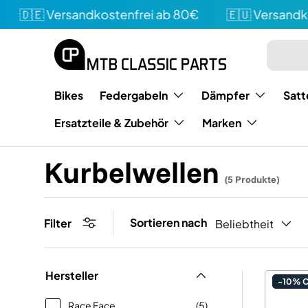
🇩🇪 Versandkostenfrei ab 80€
🇪🇺 Versandkos
Direkt zum Inhalt
Suchen
Art
Bikes
Federgabeln
Dämpfer
Satt
Ersatzteile & Zubehör
Marken
Kurbelwellen
(5 Produkte)
Sortieren nach
Filter
Beliebtheit
Hersteller
-10% 
Race Face
(5)