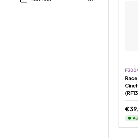
F300
Race 
Cinc
(RF1
€39
Au