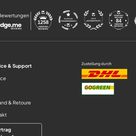
Bewertungen
84
1258
ice & Support
ice
and & Retoure
akt
rtrag