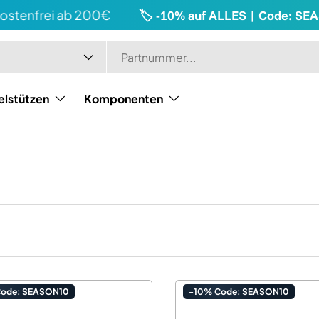
tenfrei ab 200€
🏷️ -10% auf ALLES | Code: SEAS
elstützen
Komponenten
Code: SEASON10
-10% Code: SEASON10