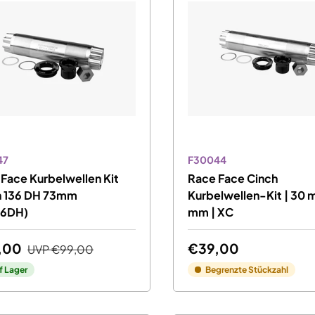
47
F30044
Face Kurbelwellen Kit
Race Face Cinch
h 136 DH 73mm
Kurbelwellen-Kit | 30 
36DH)
mm | XC
,00
€39,00
UVP
€99,00
f Lager
Begrenzte Stückzahl