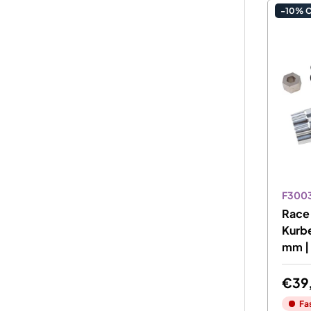
-10% 
F300
Race
Kurbe
mm |
€39
Fa