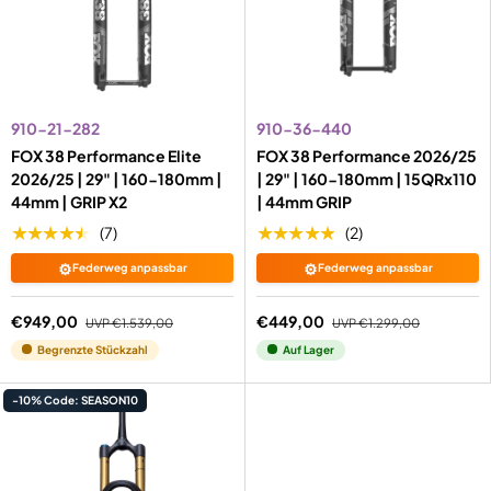
910-21-282
910-36-440
FOX 38 Performance Elite
FOX 38 Performance 2026/25
2026/25 | 29" | 160-180mm |
| 29" | 160-180mm | 15QRx110
44mm | GRIP X2
| 44mm GRIP
★★★★★
★★★★★
(7)
(2)
⚙️
⚙️
Federweg anpassbar
Federweg anpassbar
€949,00
€449,00
UVP
€1.539,00
UVP
€1.299,00
Begrenzte Stückzahl
Auf Lager
-10% Code: SEASON10