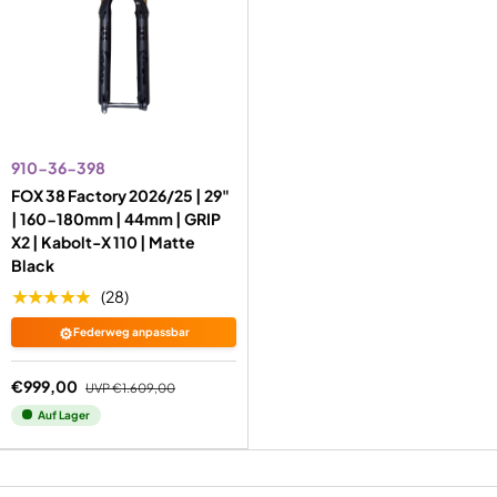
910-36-398
FOX 38 Factory 2026/25 | 29"
| 160-180mm | 44mm | GRIP
X2 | Kabolt-X 110 | Matte
Black
★★★★★
(28)
⚙️
Federweg anpassbar
€999,00
UVP
€1.609,00
Auf Lager