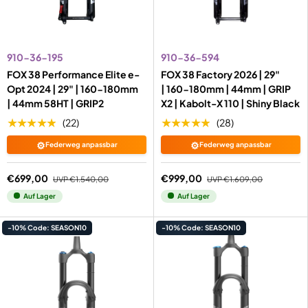
910-36-195
910-36-594
FOX 38 Performance Elite e-
FOX 38 Factory 2026 | 29"
Opt 2024 | 29" | 160-180mm
| 160-180mm | 44mm | GRIP
| 44mm 58HT | GRIP2
X2 | Kabolt-X 110 | Shiny Black
★★★★★
★★★★★
(22)
(28)
⚙️
⚙️
Federweg anpassbar
Federweg anpassbar
€699,00
€999,00
UVP
€1.540,00
UVP
€1.609,00
Auf Lager
Auf Lager
-10% Code: SEASON10
-10% Code: SEASON10