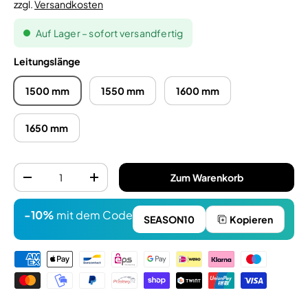
zzgl.
Versandkosten
Auf Lager – sofort versandfertig
Leitungslänge
1500 mm
1550 mm
1600 mm
1650 mm
Anzahl
Zum Warenkorb
-
+
-10%
mit dem Code
SEASON10
Kopieren
Zahlungsmethoden