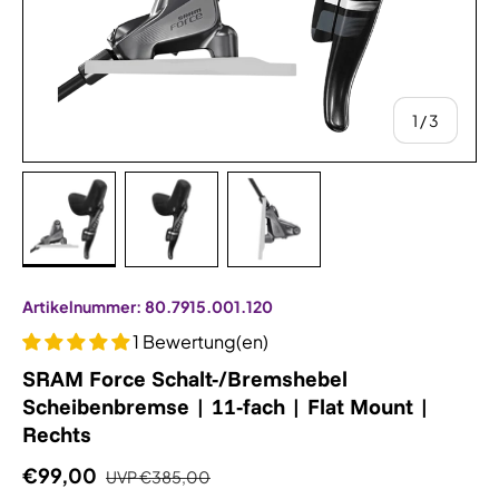
von
1
/
3
Bild 1 in Galerieansicht laden
Bild 2 in Galerieansicht laden
Bild 3 in Galerieansicht la
Artikelnummer:
80.7915.001.120
1 Bewertung(en)
SRAM Force Schalt-/Bremshebel
Scheibenbremse | 11-fach | Flat Mount |
Rechts
€99,00
UVP
€385,00