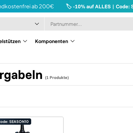
kostenfrei ab 200€
🏷️ -10% auf ALLES | Code: S
elstützen
Komponenten
rgabeln
(1 Produkte)
Code: SEASON10