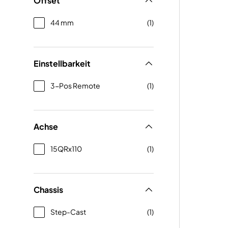
Offset
44 mm
(1)
Einstellbarkeit
3-Pos Remote
(1)
Achse
15QRx110
(1)
Chassis
Step-Cast
(1)