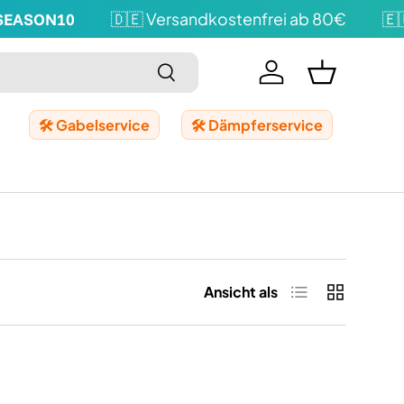
EASON10
🇩🇪 Versandkostenfrei ab 80€
🇪🇺 
Suchen
Einloggen
Einkaufskor
🛠️ Gabelservice
🛠️ Dämpferservice
Produktliste
Produktrast
Ansicht als