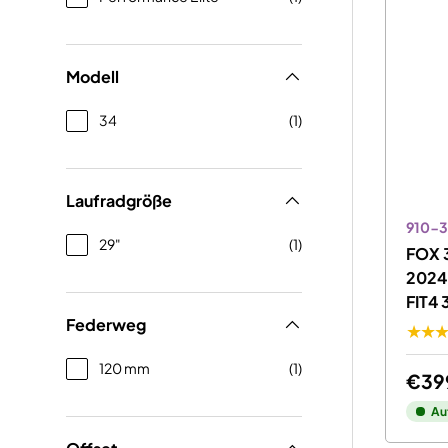
Modell
34
(1)
Laufradgröße
910-3
29"
(1)
FOX 3
2024 
FIT4
Federweg
★★
120 mm
(1)
€39
Au