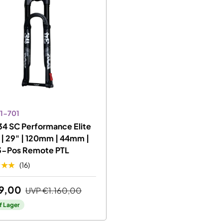
1-701
4 SC Performance Elite
| 29" | 120mm | 44mm |
 3-Pos Remote PTL
★★★
(16)
9,00
UVP
€1.160,00
f Lager