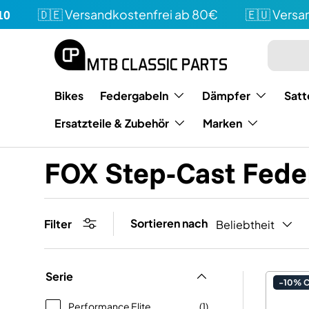
🇩🇪 Versandkostenfrei ab 80€
🇪🇺 Versand
Direkt zum Inhalt
Suchen
Art
Bikes
Federgabeln
Dämpfer
Satt
Ersatzteile & Zubehör
Marken
FOX Step-Cast Fede
Sortieren nach
Filter
Beliebtheit
Serie
-10% 
Performance Elite
(1)