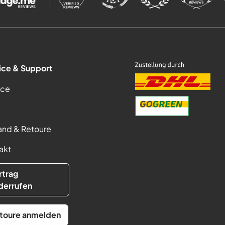
ice & Support
ice
and & Retoure
akt
rtrag
derrufen
toure anmelden