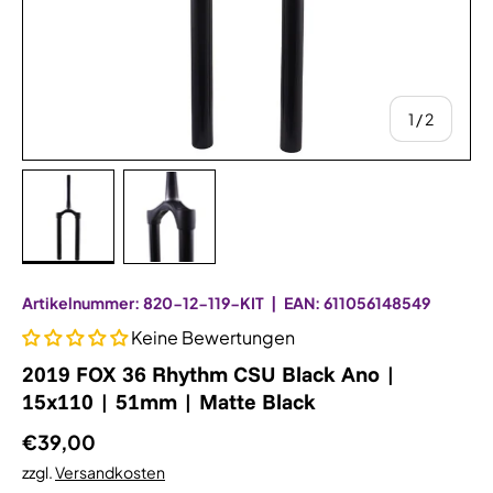
von
1
/
2
Bild 1 in Galerieansicht laden
Bild 2 in Galerieansicht laden
Artikelnummer:
820-12-119-KIT
|
EAN:
611056148549
Keine Bewertungen
2019 FOX 36 Rhythm CSU Black Ano |
15x110 | 51mm | Matte Black
€39,00
zzgl.
Versandkosten