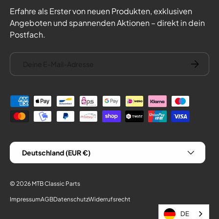
Erfahre als Erster von neuen Produkten, exklusiven
Angeboten und spannenden Aktionen – direkt in dein
Postfach.
E-Mail
Abonnie
Zahlungsmethoden
Land/Region
Deutschland (EUR €)
© 2026
MTB Classic Parts
Impressum
AGB
Datenschutz
Widerrufsrecht
DE