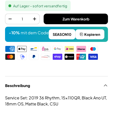
Auf Lager – sofort versandfertig
Anzahl
Zum Warenkorb
-
+
-10%
mit dem Code
SEASON10
Kopieren
Zahlungsmethoden
Beschreibung
Service Set: 2019 36 Rhythm, 15x110QR, Black Ano UT,
18mm OS, Matte Black, CSU