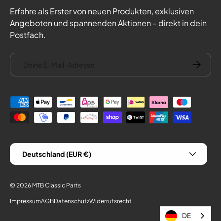
Erfahre als Erster von neuen Produkten, exklusiven
Angeboten und spannenden Aktionen – direkt in dein
Postfach.
E-Mail
Abonnie
Zahlungsmethoden
Land/Region
Deutschland (EUR €)
© 2026
MTB Classic Parts
Impressum
AGB
Datenschutz
Widerrufsrecht
DE