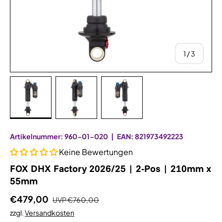
von
1
/
3
Bild 1 in Galerieansicht laden
Bild 2 in Galerieansicht laden
Bild 3 in Galerieansicht la
Artikelnummer:
960-01-020
|
EAN:
821973492223
Keine Bewertungen
FOX DHX Factory 2026/25 | 2-Pos | 210mm x
55mm
€479,00
UVP
€760,00
zzgl.
Versandkosten