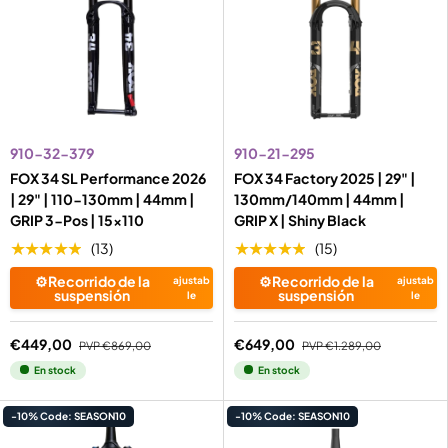
910-32-379
910-21-295
FOX 34 SL Performance 2026
FOX 34 Factory 2025 | 29" |
| 29" | 110-130mm | 44mm |
130mm/140mm | 44mm |
GRIP 3-Pos | 15x110
GRIP X | Shiny Black
★★★★★
★★★★★
(13)
(15)
⚙️Recorrido de la
⚙️Recorrido de la
ajustab
ajustab
suspensión
suspensión
le
le
€449,00
€649,00
PVP
€869,00
PVP
€1.289,00
En stock
En stock
-10% Code: SEASON10
-10% Code: SEASON10