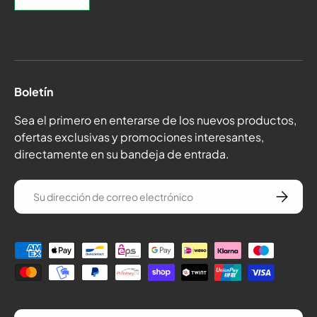
Boletín
Sea el primero en enterarse de los nuevos productos,
ofertas exclusivas y promociones interesantes,
directamente en su bandeja de entrada.
correo electrónico
Suscríba
Formas de pago
País/Región