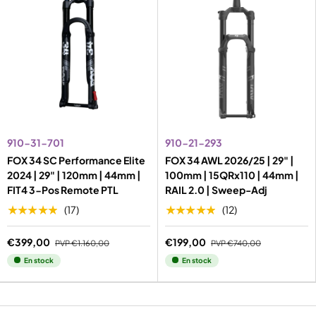
910-31-701
910-21-293
FOX 34 SC Performance Elite
FOX 34 AWL 2026/25 | 29" |
2024 | 29" | 120mm | 44mm |
100mm | 15QRx110 | 44mm |
FIT4 3-Pos Remote PTL
RAIL 2.0 | Sweep-Adj
★★★★★
★★★★★
(17)
(12)
€399,00
€199,00
PVP
€1.160,00
PVP
€740,00
En stock
En stock