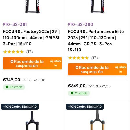
910-32-381
910-32-380
FOX 34 SL Factory 2026 | 29" |
FOX 34 SL Performance Elite
110-130mm | 44mm | GRIP SL
2026 | 29" | 110-130mm |
3-Pos | 15x110
44mm | GRIP SL 3-Pos |
15x110
★★★★★
(13)
★★★★★
(13)
⚙️Recorrido de la
ajustab
suspensión
le
⚙️Recorrido de la
ajustab
suspensión
le
€749,00
PVP
€1.469,00
€649,00
PVP
€1.339,00
En stock
En stock
-10% Code: SEASON10
-10% Code: SEASON10