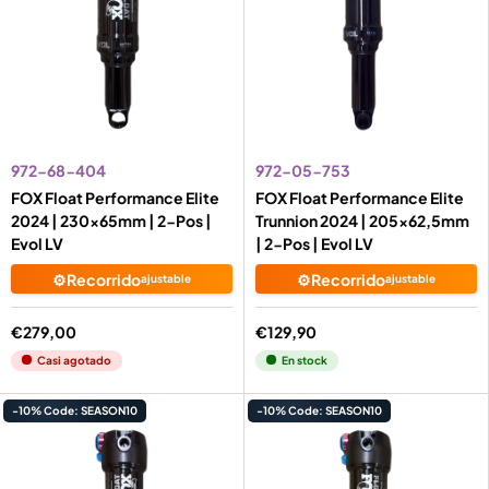
972-68-404
972-05-753
FOX Float Performance Elite
FOX Float Performance Elite
2024 | 230x65mm | 2-Pos |
Trunnion 2024 | 205x62,5mm
Evol LV
| 2-Pos | Evol LV
⚙️Recorrido
⚙️Recorrido
ajustable
ajustable
€279,00
€129,90
Casi agotado
En stock
-10% Code: SEASON10
-10% Code: SEASON10