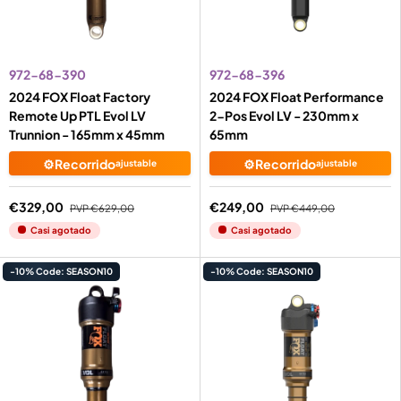
972-68-390
972-68-396
2024 FOX Float Factory
2024 FOX Float Performance
Remote Up PTL Evol LV
2-Pos Evol LV - 230mm x
Trunnion - 165mm x 45mm
65mm
⚙️Recorrido
⚙️Recorrido
ajustable
ajustable
€329,00
€249,00
PVP
€629,00
PVP
€449,00
Casi agotado
Casi agotado
-10% Code: SEASON10
-10% Code: SEASON10