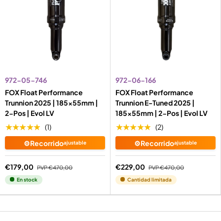
972-05-746
972-06-166
FOX Float Performance
FOX Float Performance
Trunnion 2025 | 185x55mm |
Trunnion E-Tuned 2025 |
2-Pos | Evol LV
185x55mm | 2-Pos | Evol LV
★★★★★
★★★★★
(1)
(2)
⚙️Recorrido
⚙️Recorrido
ajustable
ajustable
€179,00
€229,00
PVP
€470,00
PVP
€470,00
En stock
Cantidad limitada