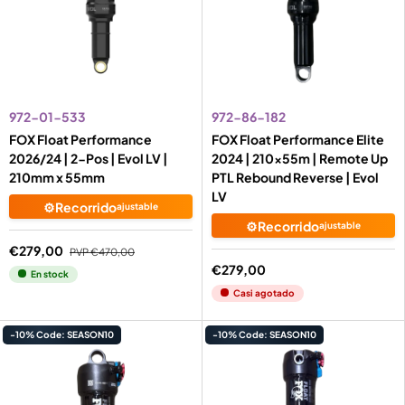
972-01-533
972-86-182
FOX Float Performance
FOX Float Performance Elite
2026/24 | 2-Pos | Evol LV |
2024 | 210x55m | Remote Up
210mm x 55mm
PTL Rebound Reverse | Evol
LV
⚙️Recorrido
ajustable
⚙️Recorrido
ajustable
€279,00
PVP
€470,00
€279,00
En stock
Casi agotado
-10% Code: SEASON10
-10% Code: SEASON10