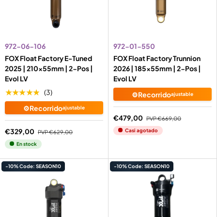
972-06-106
972-01-550
FOX Float Factory E-Tuned
FOX Float Factory Trunnion
2025 | 210x55mm | 2-Pos |
2026 | 185x55mm | 2-Pos |
Evol LV
Evol LV
★★★★★
(3)
⚙️Recorrido
ajustable
⚙️Recorrido
ajustable
€479,00
PVP
€669,00
€329,00
Casi agotado
PVP
€629,00
En stock
-10% Code: SEASON10
-10% Code: SEASON10