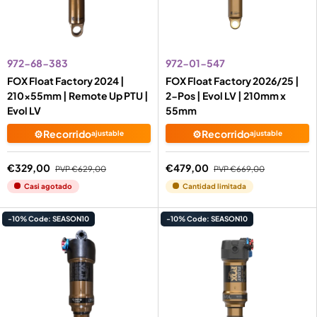
972-68-383
972-01-547
FOX Float Factory 2024 |
FOX Float Factory 2026/25 |
210x55mm | Remote Up PTU |
2-Pos | Evol LV | 210mm x
Evol LV
55mm
⚙️Recorrido
⚙️Recorrido
ajustable
ajustable
€329,00
€479,00
PVP
€629,00
PVP
€669,00
Casi agotado
Cantidad limitada
-10% Code: SEASON10
-10% Code: SEASON10