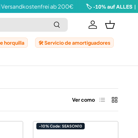
rsandkostenfrei ab 200€
🏷️ -10% auf ALLES | C
Buscar en
Conectarse
Cesta de la
de horquilla
🛠️ Servicio de amortiguadores
Lista de product
Rejilla de 
Ver como
-10% Code: SEASON10