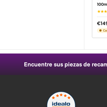
100m
★★
€14
Ca
Encuentre sus piezas de reca