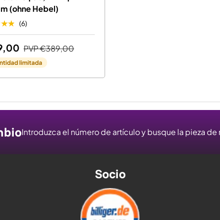
m (ohne Hebel)
★★★
(6)
9,00
PVP
€389,00
ntidad limitada
mbio
Introduzca el número de artículo y busque la pieza d
Socio