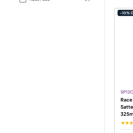
-10% 
SP12
Race
Satte
325
★★