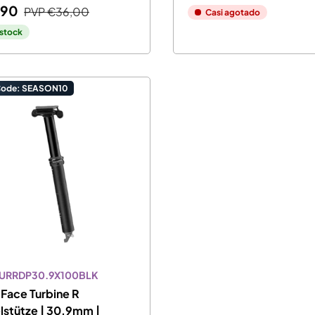
,90
PVP
€36,00
Casi agotado
 stock
Code: SEASON10
TURRDP30.9X100BLK
Face Turbine R
lstütze | 30,9mm |