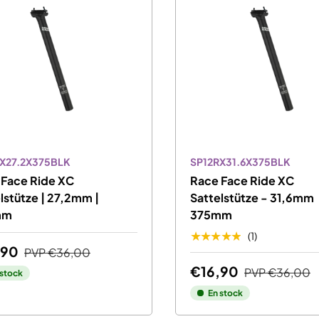
X27.2X375BLK
SP12RX31.6X375BLK
 Face Ride XC
Race Face Ride XC
lstütze | 27,2mm |
Sattelstütze - 31,6mm
mm
375mm
★★★★★
(1)
,90
PVP
€36,00
€16,90
PVP
€36,00
 stock
En stock