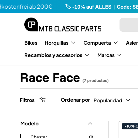
stenfrei ab 200€
🏷️ -10% auf ALLES | Code: SEA
Directamente al contenido
Buscar e
Tipo
Bikes
Horquillas
Compuerta
Asie
Recambios y accesorios
Marcas
Race Face
(7 productos)
Ordenar por
Filtros
Popularidad
Modelo
-10% 
Chester
(1)