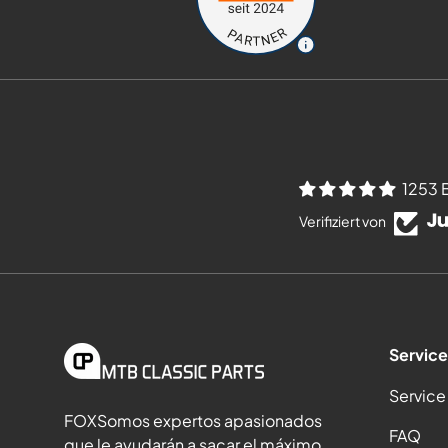
1253 
Verifiziert von
Service
Service
FOXSomos expertos apasionados
FAQ
que le ayudarán a sacar el máximo