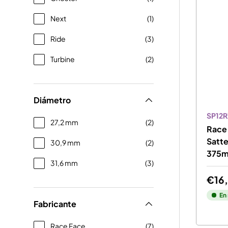
Next
(1)
Ride
(3)
Turbine
(2)
Diámetro
SP12R
27,2 mm
(2)
Race
Satte
30,9 mm
(2)
375
31,6 mm
(3)
€16
En
Fabricante
Race Face
(7)