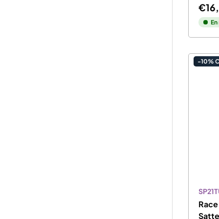
€16
En
-10% 
SP21
Race 
Satte