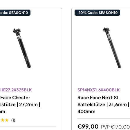
Code: SEASON10
-10% Code: SEASON10
CHE27.2X325BLK
SP14NX31.6X400BLK
 Face Chester
Race Face Next SL
lstütze | 27,2mm |
Sattelstütze | 31,6mm |
mm
400mm
★★★
(1)
€99,00
PVP
€170,00