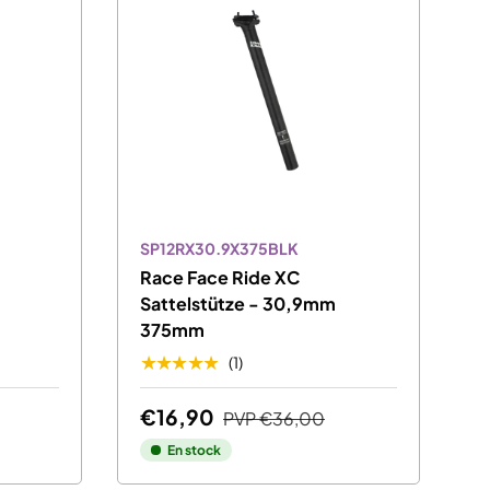
SP12RX30.9X375BLK
Race Face Ride XC
Sattelstütze - 30,9mm
375mm
★★★★★
(1)
€16,90
PVP
€36,00
En stock