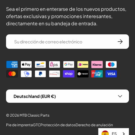
Sea el primero en enterarse de los nuevos productos,
ofertas exclusivas y promociones interesantes,
directamente en su bandeja de entrada.
correo electrónico
Suscríba
Formas de pago
País/Región
Deutschland (EUR €)
© 2026
MTB Classic Parts
Pie de imprenta
GTC
Protección de datos
Derecho de anulación
ES