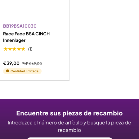
BB19BSA10030
Race Face BSA CINCH
Innenlager
★★★★★
(1)
€39,00
PVP
€69,00
Cantidad limitada
Encuentre sus piezas de recambio
Introduzca el número de artículo y busque la pieza de
recambio