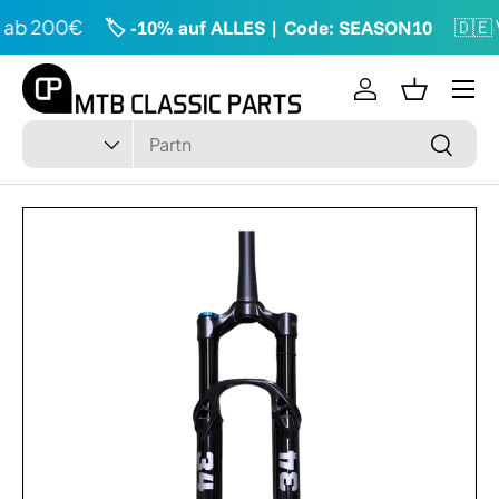
ab 200€
🇩🇪 V
🏷️ -10% auf ALLES | Code: SEASON10
Direkt zum Inhalt
Menü
Einloggen
Einkaufsk
Suchen
Art
Suchen