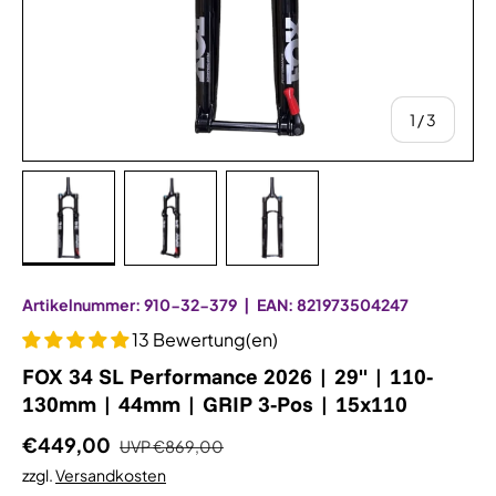
von
1
/
3
Bild 1 in Galerieansicht laden
Bild 2 in Galerieansicht laden
Bild 3 in Galerieansicht la
Artikelnummer:
910-32-379
|
EAN:
821973504247
13 Bewertung(en)
FOX 34 SL Performance 2026 | 29" | 110-
130mm | 44mm | GRIP 3-Pos | 15x110
€449,00
UVP
€869,00
zzgl.
Versandkosten