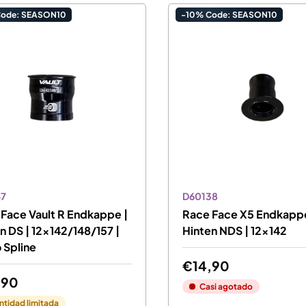
Code: SEASON10
-10% Code: SEASON10
47
D60138
Face Vault R Endkappe |
Race Face X5 Endkappe
n DS | 12x142/148/157 |
Hinten NDS | 12x142
 Spline
€14,90
,90
Casi agotado
ntidad limitada