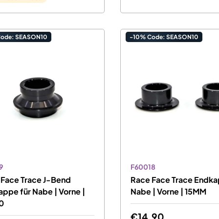
Code: SEASON10
-10% Code: SEASON10
9
F60018
 Face Trace J-Bend
Race Face Trace Endka
ppe für Nabe | Vorne |
Nabe | Vorne | 15MM
0
€14,90