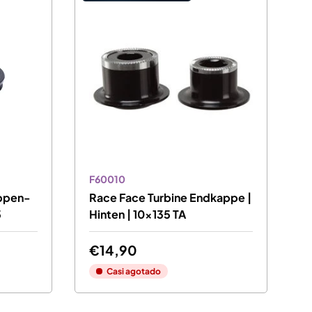
F60010
appen-
Race Face Turbine Endkappe |
5
Hinten | 10x135 TA
€14,90
Casi agotado