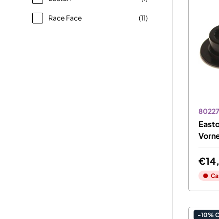
Race Face
(11)
8022
Easto
Vorne
€14
Ca
-10% 