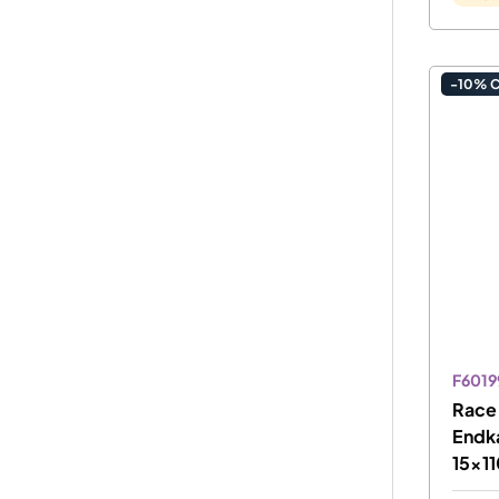
-10% 
F6019
Race
Endka
15x11