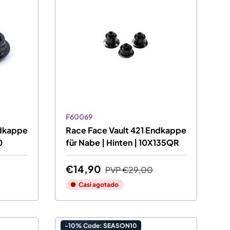
F60069
ndkappe
Race Face Vault 421 Endkappe
0
für Nabe | Hinten | 10X135QR
€14,90
PVP
€29,00
Casi agotado
-10% Code: SEASON10