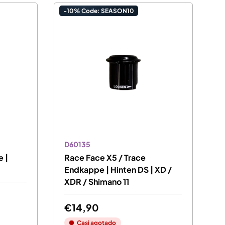
-10% Code: SEASON10
D60135
 |
Race Face X5 / Trace
Endkappe | Hinten DS | XD /
XDR / Shimano 11
€14,90
Casi agotado