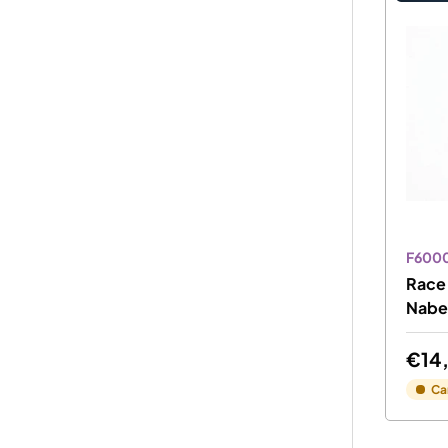
F600
Race 
Nabe 
€14
Ca