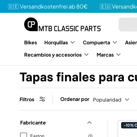
🇩🇪 Versandkostenfrei ab 80€
🇪🇺 Versandkost
Directamente al contenido
Buscar e
Tipo
Bikes
Horquillas
Compuerta
Asie
Recambios y accesorios
Marcas
Tapas finales para 
Ordenar por
Filtros
Popularidad
Fabricante
-10% 
Easton
(1)