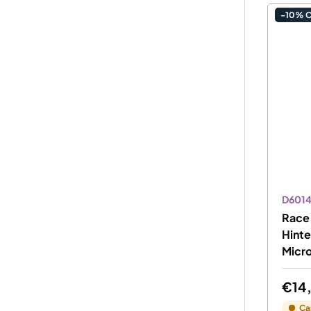
-10% 
D601
Race 
Hinte
Micro
€14
Ca