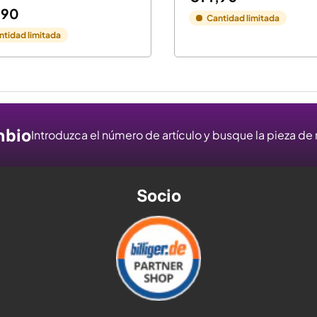
,90
Cantidad limitada
ntidad limitada
mbio
Introduzca el número de artículo y busque la pieza d
Socio