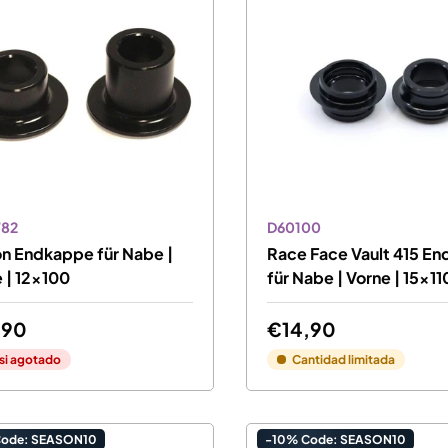
782
D60100
n Endkappe für Nabe |
Race Face Vault 415 E
 | 12x100
für Nabe | Vorne | 15x11
,90
€14,90
si agotado
Cantidad limitada
Code: SEASON10
-10% Code: SEASON10