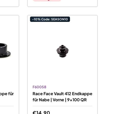
-10% Code: SEASON10
F60058
ppe für
Race Face Vault 412 Endkappe
für Nabe | Vorne | 9x100 QR
€14,90