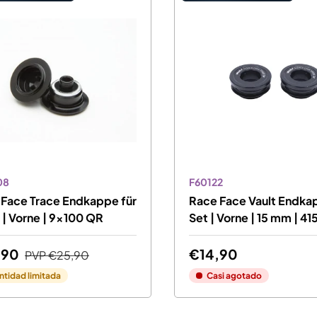
08
F60122
Face Trace Endkappe für
Race Face Vault Endk
| Vorne | 9x100 QR
Set | Vorne | 15 mm | 41
,90
€14,90
PVP
€25,90
ntidad limitada
Casi agotado