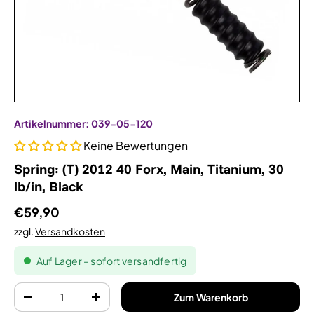
Artikelnummer:
039-05-120
Keine Bewertungen
Spring: (T) 2012 40 Forx, Main, Titanium, 30
lb/in, Black
€59,90
zzgl.
Versandkosten
Auf Lager – sofort versandfertig
Anzahl
Zum Warenkorb
-
+