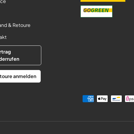
ice
and & Retoure
akt
rtrag
derrufen
toure anmelden
Zahlungsmethoden