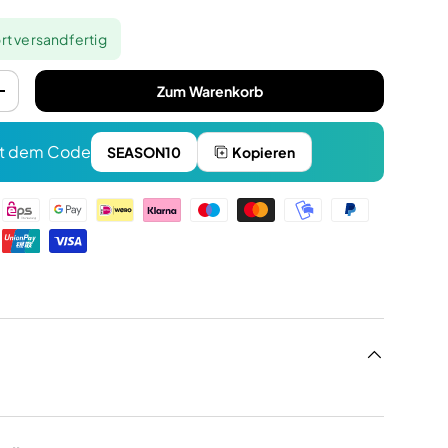
rt versandfertig
Zum Warenkorb
+
t dem Code
SEASON10
Kopieren
n