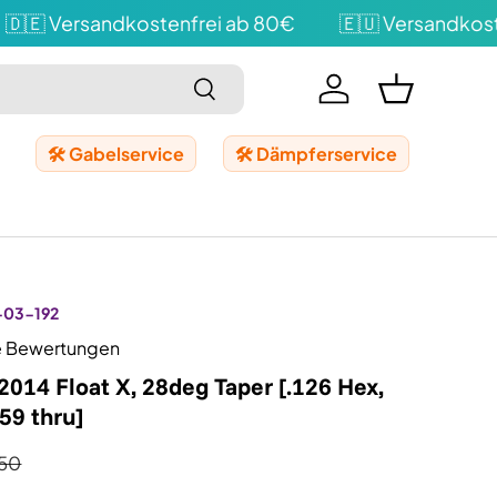
🇪 Versandkostenfrei ab 80€
🇪🇺 Versandkosten
Suchen
Einloggen
Einkaufskor
🛠️ Gabelservice
🛠️ Dämpferservice
-03-192
e Bewertungen
 2014 Float X, 28deg Taper [.126 Hex,
059 thru]
,50