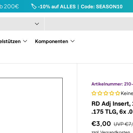
 200€
🏷️ -10% auf ALLES | Code: SEASON10
🇩
elstützen
Komponenten
Artikelnummer:
210
Kein
RD Adj Insert,
.175 TLG, 6x .
€3,00
UVP
€7
zzgl.
Versandkosten