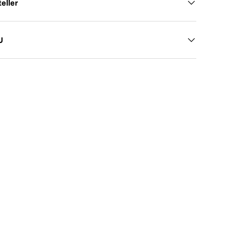
eller
U