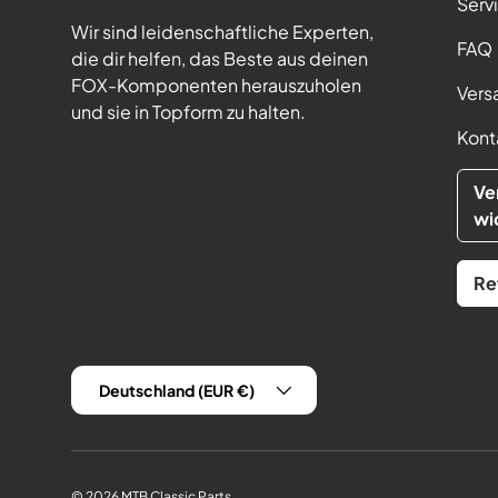
Serv
Wir sind leidenschaftliche Experten,
FAQ
die dir helfen, das Beste aus deinen
FOX-Komponenten herauszuholen
Vers
und sie in Topform zu halten.
Kont
Ve
wi
Re
Land/Region
Deutschland (EUR €)
© 2026
MTB Classic Parts