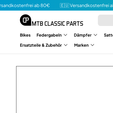
ndkostenfrei ab 80€
🇪🇺 Versandkostenfrei ab
Direkt zum Inhalt
Suchen
Art
Bikes
Federgabeln
Dämpfer
Satt
Ersatzteile & Zubehör
Marken
Bild 2 ist nun in der Galerieansicht verfügbar