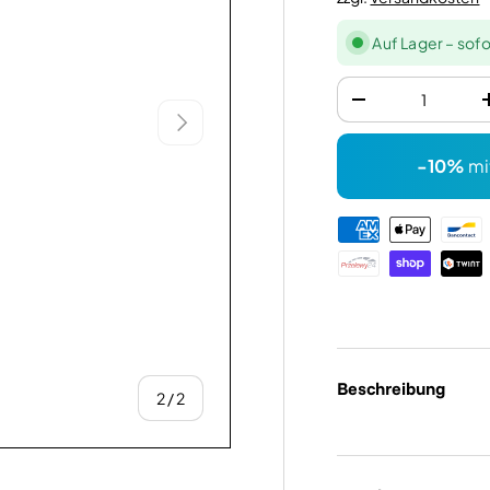
Auf Lager – sofo
Anzahl
-
Nächste
-10%
mi
Zahlungsmethode
Beschreibung
von
2
/
2