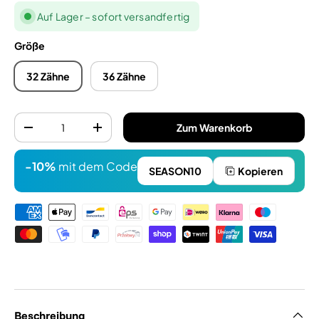
Auf Lager – sofort versandfertig
Größe
32 Zähne
36 Zähne
Anzahl
Zum Warenkorb
-
+
-10%
mit dem Code
SEASON10
Kopieren
Zahlungsmethoden
Beschreibung