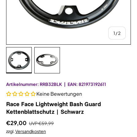
von
1
/
2
Bild 1 in Galerieansicht laden
Bild 2 in Galerieansicht laden
Artikelnummer:
RRB32BLK
|
EAN:
821973192611
Keine Bewertungen
Race Face Lightweight Bash Guard
Kettenblattschutz | Schwarz
€29,00
UVP
€59,99
zzgl.
Versandkosten