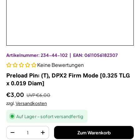
Artikelnummer:
234-44-102
|
EAN:
0611056182307
Keine Bewertungen
Preload Pin: (T), DPX2 Firm Mode [0.325 TLG
x 0.019 Diam]
€3,00
UVP
€6,00
zzgl.
Versandkosten
Auf Lager – sofort versandfertig
Anzahl
Zum Warenkorb
-
+