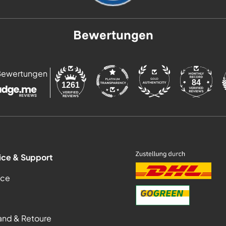
Bewertungen
Bewertungen
84
1261
ice & Support
ice
and & Retoure