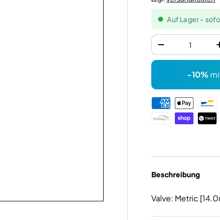
Auf Lager – sofo
Anzahl
-
-10%
mi
Zahlungsmethode
Beschreibung
Valve: Metric [1