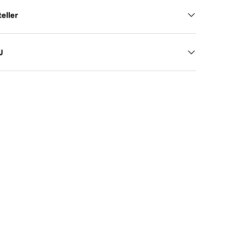
eller
U