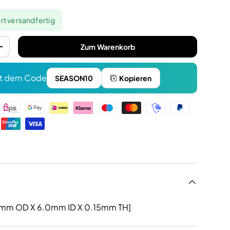
rt versandfertig
Zum Warenkorb
+
t dem Code
SEASON10
Kopieren
n
4.0mm OD X 6.0mm ID X 0.15mm TH]