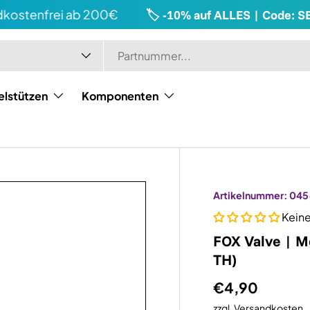
stenfrei ab 200€
🏷️ -10% auf ALLES | Code: SE
elstützen
Komponenten
Artikelnummer:
045
Kein
FOX Valve | 
TH)
€4,90
zzgl.
Versandkosten