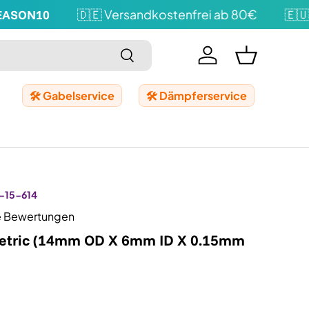
ASON10
🇩🇪 Versandkostenfrei ab 80€
🇪🇺 V
Suchen
Einloggen
Einkaufskor
🛠️ Gabelservice
🛠️ Dämpferservice
-15-614
e Bewertungen
Metric (14mm OD X 6mm ID X 0.15mm