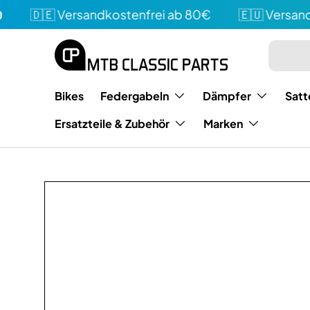
🇩🇪 Versandkostenfrei ab 80€
🇪🇺 Versandko
Direkt zum Inhalt
Suchen
Art
Bikes
Federgabeln
Dämpfer
Satt
Ersatzteile & Zubehör
Marken