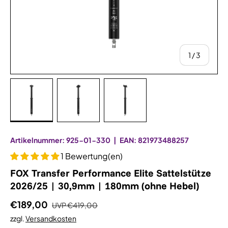
von
1
/
3
Bild 1 in Galerieansicht laden
Bild 2 in Galerieansicht laden
Bild 3 in Galerieansicht la
Artikelnummer:
925-01-330
|
EAN:
821973488257
1 Bewertung(en)
FOX Transfer Performance Elite Sattelstütze
2026/25 | 30,9mm | 180mm (ohne Hebel)
€189,00
UVP
€419,00
zzgl.
Versandkosten