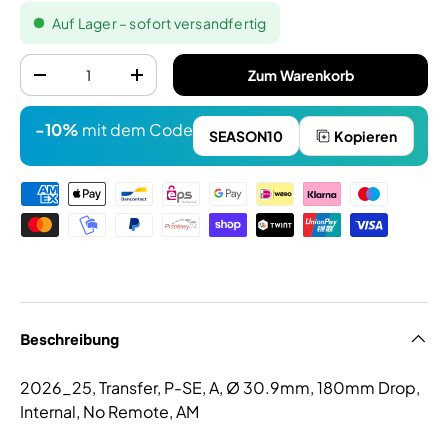
Auf Lager – sofort versandfertig
Anzahl
Zum Warenkorb
-
+
-10%
mit dem Code
SEASON10
Kopieren
Zahlungsmethoden
Beschreibung
2026_25, Transfer, P-SE, A, Ø 30.9mm, 180mm Drop,
Internal, No Remote, AM