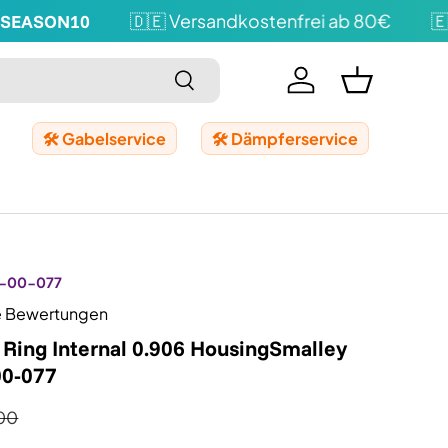
SEASON10
🇩🇪 Versandkostenfrei ab 80€
🇪🇺
Suchen
Einloggen
Einkaufskor
🛠️ Gabelservice
🛠️ Dämpferservice
-00-077
e Bewertungen
 Ring Internal 0.906 HousingSmalley
00-077
00