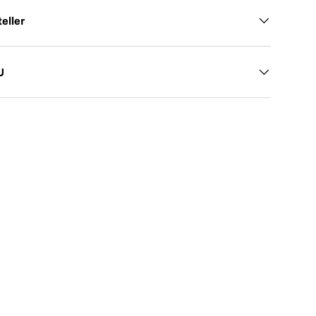
eller
U