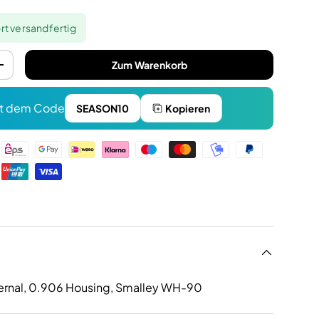
rt versandfertig
Zum Warenkorb
+
t dem Code
SEASON10
Kopieren
n
nternal, 0.906 Housing, Smalley WH-90