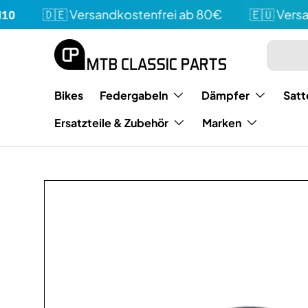
🇩🇪 Versandkostenfrei ab 80€
🇪🇺 Versand
Direkt zum Inhalt
Suchen
Art
Bikes
Federgabeln
Dämpfer
Satt
Ersatzteile & Zubehör
Marken