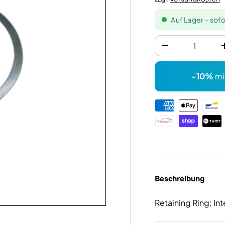
Auf Lager – sofo
Anzahl
-
-10%
mi
Zahlungsmethode
Beschreibung
Retaining Ring: I