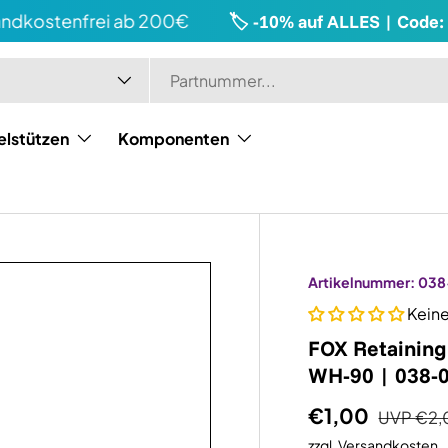
kostenfrei ab 200€
🏷️ -10% auf ALLES | Code: 
elstützen
Komponenten
Artikelnummer:
038
Kein
FOX Retaining
WH-90 | 038-
€1,00
UVP
€2,
zzgl.
Versandkosten