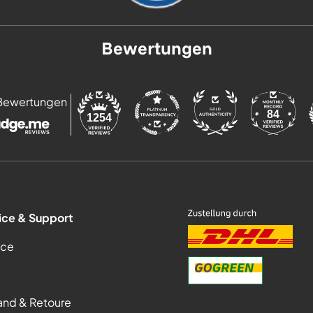
Bewertungen
Bewertungen
84
1254
ice & Support
ice
and & Retoure