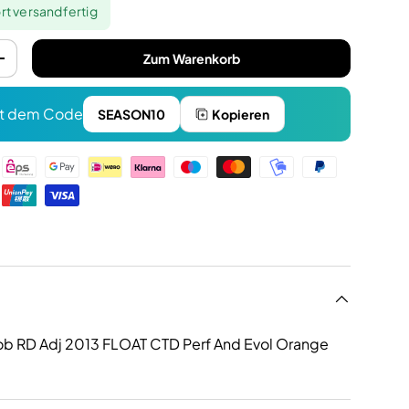
rt versandfertig
Zum Warenkorb
+
t dem Code
SEASON10
Kopieren
n
ob RD Adj 2013 FLOAT CTD Perf And Evol Orange