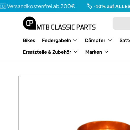
 Versandkostenfrei ab 200€
🏷️ -10% auf ALLES 
Direkt zum Inhalt
Suchen
Art
Bikes
Federgabeln
Dämpfer
Satt
Ersatzteile & Zubehör
Marken