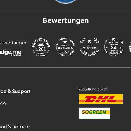
Bewertungen
Bewertungen
84
1261
ice & Support
ice
and & Retoure