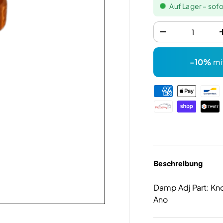
Auf Lager – sofo
Anzahl
-
-10%
mi
Zahlungsmethode
Beschreibung
Damp Adj Part: Kn
Ano