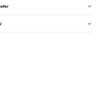
eller
U