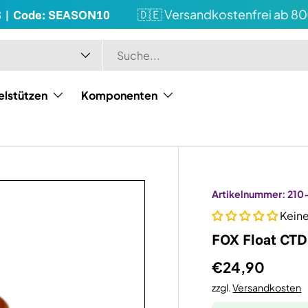
| Code: SEASON10
🇩🇪 Versandkostenfrei ab 80€
elstützen
Komponenten
Artikelnummer:
210
Kein
FOX Float CT
€24,90
zzgl.
Versandkosten