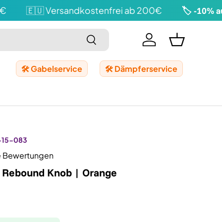
🇪🇺 Versandkostenfrei ab 200€
🏷️ -10% auf
Suchen
Einloggen
Einkaufskor
🛠️ Gabelservice
🛠️ Dämpferservice
-15-083
e Bewertungen
D Rebound Knob | Orange