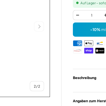
Auf Lager – sofo
Anzahl
-
Nächste
-10%
mi
Zahlungsmethode
Beschreibung
von
2
/
2
Angaben zum Herst