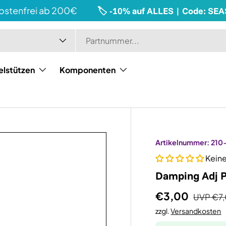
enfrei ab 200€
🏷️ -10% auf ALLES | Code: SEAS
elstützen
Komponenten
Artikelnummer:
210
Kein
Damping Adj Pa
€3,00
UVP
€7
zzgl.
Versandkosten