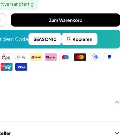
rt versandfertig
Zum Warenkorb
+
t dem Code
SEASON10
Kopieren
n
eller