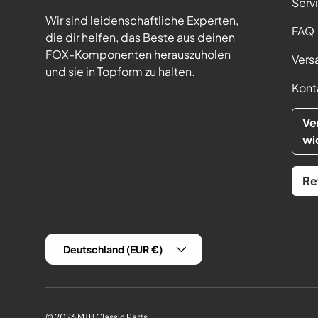
Serv
Wir sind leidenschaftliche Experten,
FAQ
die dir helfen, das Beste aus deinen
FOX-Komponenten herauszuholen
Vers
und sie in Topform zu halten.
Kont
Ve
wi
Re
Land/Region
Deutschland (EUR €)
© 2026
MTB Classic Parts