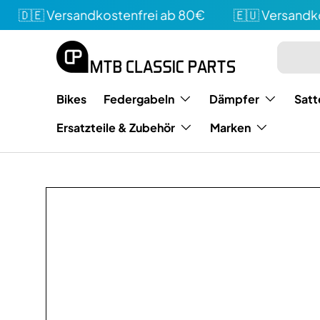
🇩🇪 Versandkostenfrei ab 80€
🇪🇺 Versandkost
Direkt zum Inhalt
Suchen
Art
Bikes
Federgabeln
Dämpfer
Satt
Ersatzteile & Zubehör
Marken
Bild 2 ist nun in der Galerieansicht verfügbar