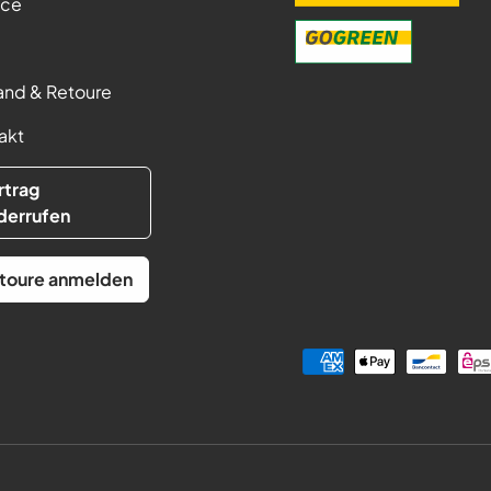
ice
and & Retoure
akt
rtrag
derrufen
toure anmelden
Zahlungsmethoden