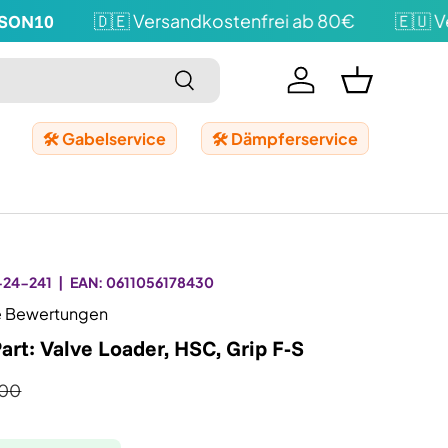
ON10
🇩🇪 Versandkostenfrei ab 80€
🇪🇺 Ver
Suchen
Einloggen
Einkaufskor
🛠️ Gabelservice
🛠️ Dämpferservice
-24-241
|
EAN:
0611056178430
e Bewertungen
rt: Valve Loader, HSC, Grip F-S
,00