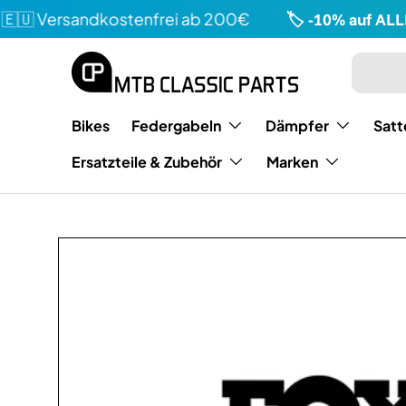
🇺 Versandkostenfrei ab 200€
🏷️ -10% auf ALLE
Direkt zum Inhalt
Suchen
Art
Bikes
Federgabeln
Dämpfer
Satt
Ersatzteile & Zubehör
Marken