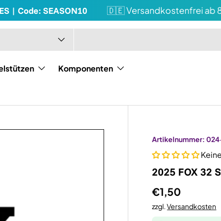
S | Code: SEASON10
🇩🇪 Versandkostenfrei ab 80
elstützen
Komponenten
Artikelnummer:
024
Kein
2025 FOX 32 S
€1,50
zzgl.
Versandkosten