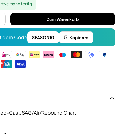
rt versandfertig
Zum Warenkorb
+
t dem Code
SEASON10
Kopieren
n
Step-Cast, SAG/Air/Rebound Chart