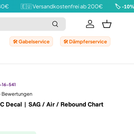
€
🇪🇺 Versandkostenfrei ab 200€
🏷️ -10% a
Suchen
Einloggen
Einkaufskor
🛠️ Gabelservice
🛠️ Dämpferservice
-16-541
e Bewertungen
C Decal | SAG / Air / Rebound Chart