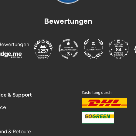
Bewertungen
Bewertungen
84
1257
ice & Support
ice
and & Retoure