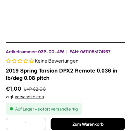
Artikelnummer:
039-00-496
|
EAN:
0611056174937
Keine Bewertungen
2019 Spring Torsion DPX2 Remote 0.036 in
lb/deg 0.08 pitch
€1,00
UVP
€2,00
zzgl.
Versandkosten
Auf Lager – sofort versandfertig
Anzahl
Zum Warenkorb
-
+