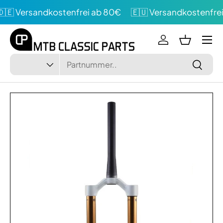
🇪 Versandkostenfrei ab 80€
🇪🇺 Versandkostenfrei
Direkt zum Inhalt
Menü
Einloggen
Einkaufsk
Suchen
Art
Suchen