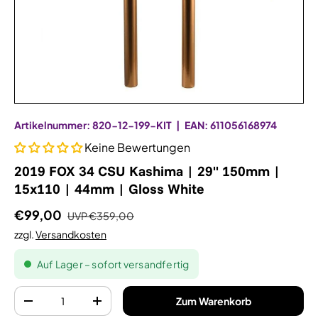
Artikelnummer:
820-12-199-KIT
|
EAN:
611056168974
Keine Bewertungen
2019 FOX 34 CSU Kashima | 29" 150mm |
15x110 | 44mm | Gloss White
€99,00
UVP
€359,00
zzgl.
Versandkosten
Auf Lager – sofort versandfertig
Anzahl
Zum Warenkorb
-
+