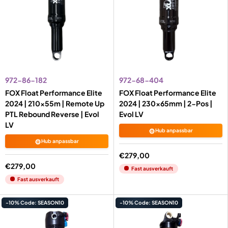
972-86-182
972-68-404
FOX Float Performance Elite
FOX Float Performance Elite
2024 | 210x55m | Remote Up
2024 | 230x65mm | 2-Pos |
PTL Rebound Reverse | Evol
Evol LV
LV
⚙️
Hub anpassbar
⚙️
Hub anpassbar
€279,00
€279,00
Fast ausverkauft
Fast ausverkauft
-10% Code: SEASON10
-10% Code: SEASON10