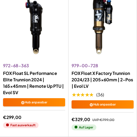
972-68-363
979-00-728
FOX Float SL Performance
FOX Float X Factory Trunnion
Elite Trunnion 2024 |
2024/23 | 205x60mm | 2-Pos
165x45mm | Remote Up PTU |
| Evol LV
Evol SV
★★★★★
(36)
⚙️
Hub anpassbar
⚙️
Hub anpassbar
€299,00
€329,00
UVP
€799,00
Fast ausverkauft
Auf Lager