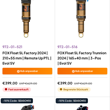
972-01-521
972-01-516
FOX Float SL Factory 2024 |
FOX Float SL Factory Trunnion
210x55 mm | Remote Up PTL |
2024 | 165x40 mm | 3-Pos
Evol SV
| Evol SV
⚙️
⚙️
Hub anpassbar
Hub anpassbar
€399,00
€399,00
UVP
€629,00
UVP
€629,00
Fast ausverkauft
Begrenzte Stückzahl
-10% Code: SEASON10
-10% Code: SEASON10