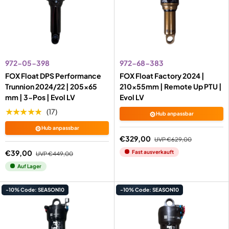
972-05-398
972-68-383
FOX Float DPS Performance
FOX Float Factory 2024 |
Trunnion 2024/22 | 205x65
210x55mm | Remote Up PTU |
mm | 3-Pos | Evol LV
Evol LV
★★★★★
(17)
⚙️
Hub anpassbar
⚙️
Hub anpassbar
€329,00
UVP
€629,00
€39,00
Fast ausverkauft
UVP
€449,00
Auf Lager
-10% Code: SEASON10
-10% Code: SEASON10