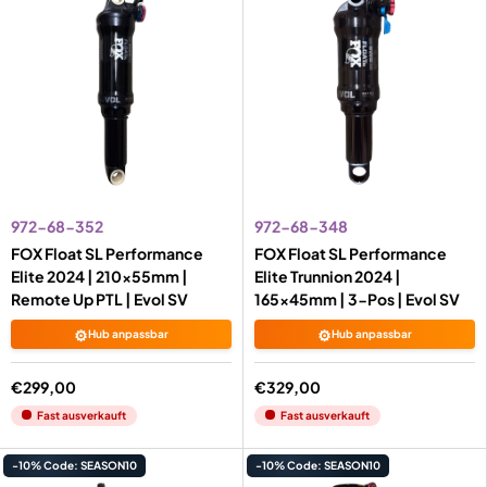
972-68-352
972-68-348
FOX Float SL Performance
FOX Float SL Performance
Elite 2024 | 210x55mm |
Elite Trunnion 2024 |
Remote Up PTL | Evol SV
165x45mm | 3-Pos | Evol SV
⚙️
⚙️
Hub anpassbar
Hub anpassbar
€299,00
€329,00
Fast ausverkauft
Fast ausverkauft
-10% Code: SEASON10
-10% Code: SEASON10