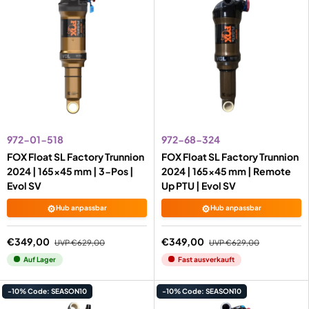
972-01-518
972-68-324
FOX Float SL Factory Trunnion
FOX Float SL Factory Trunnion
2024 | 165x45 mm | 3-Pos |
2024 | 165x45 mm | Remote
Evol SV
Up PTU | Evol SV
⚙️
⚙️
Hub anpassbar
Hub anpassbar
€349,00
€349,00
UVP
€629,00
UVP
€629,00
Auf Lager
Fast ausverkauft
-10% Code: SEASON10
-10% Code: SEASON10