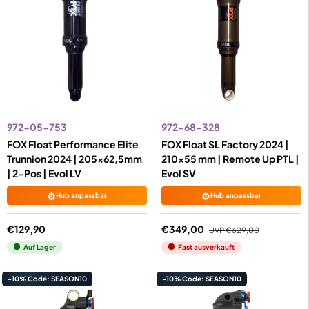
972-05-753
972-68-328
FOX Float Performance Elite
FOX Float SL Factory 2024 |
Trunnion 2024 | 205x62,5mm
210x55 mm | Remote Up PTL |
| 2-Pos | Evol LV
Evol SV
⚙️
⚙️
Hub anpassbar
Hub anpassbar
€129,90
€349,00
UVP
€629,00
Auf Lager
Fast ausverkauft
-10% Code: SEASON10
-10% Code: SEASON10