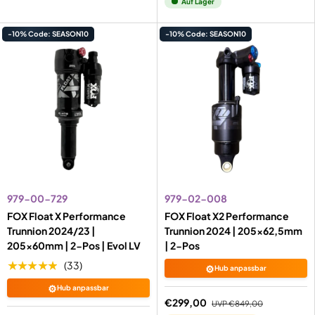
Auf Lager
-10% Code: SEASON10
-10% Code: SEASON10
979-00-729
979-02-008
FOX Float X Performance
FOX Float X2 Performance
Trunnion 2024/23 |
Trunnion 2024 | 205x62,5mm
205x60mm | 2-Pos | Evol LV
| 2-Pos
★★★★★
(33)
⚙️
Hub anpassbar
⚙️
Hub anpassbar
€299,00
UVP
€849,00