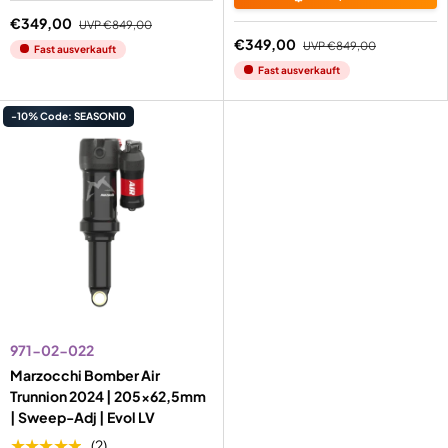
€349,00
UVP
€849,00
€349,00
UVP
€849,00
Fast ausverkauft
Fast ausverkauft
-10% Code: SEASON10
971-02-022
Marzocchi Bomber Air
Trunnion 2024 | 205x62,5mm
| Sweep-Adj | Evol LV
★★★★★
(2)