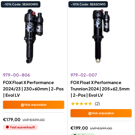
-10% Code: SEASON10
-10% Code: SEASON10
979-00-806
979-02-007
FOX Float X Performance
FOX Float X Performance
2024/23 | 230x60mm | 2-Pos
Trunnion 2024 | 205x62,5mm
| Evol LV
| 2-Pos | Evol LV
★★★★★
(2)
⚙️
Hub anpassbar
⚙️
Hub anpassbar
€179,00
UVP
€599,00
€199,00
Fast ausverkauft
UVP
€599,00