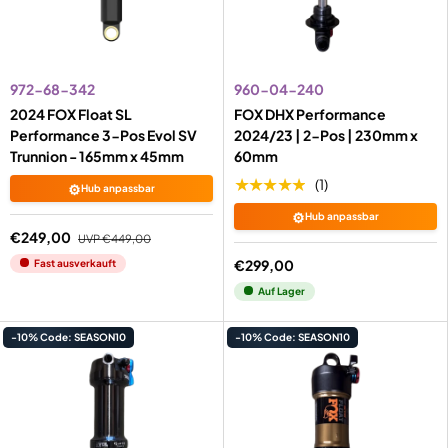
972-68-342
960-04-240
2024 FOX Float SL
FOX DHX Performance
Performance 3-Pos Evol SV
2024/23 | 2-Pos | 230mm x
Trunnion - 165mm x 45mm
60mm
★★★★★
(1)
⚙️
Hub anpassbar
⚙️
Hub anpassbar
€249,00
UVP
€449,00
€299,00
Fast ausverkauft
Auf Lager
-10% Code: SEASON10
-10% Code: SEASON10