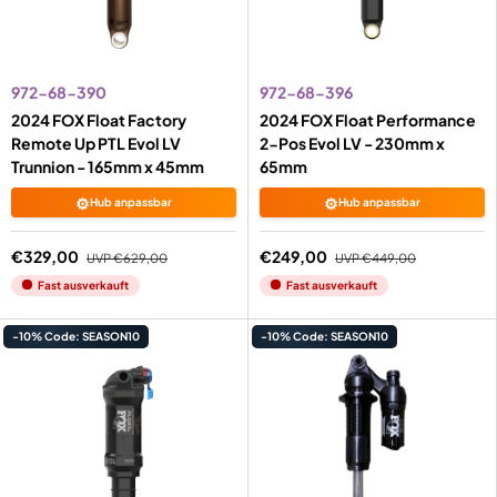
972-68-390
972-68-396
2024 FOX Float Factory
2024 FOX Float Performance
Remote Up PTL Evol LV
2-Pos Evol LV - 230mm x
Trunnion - 165mm x 45mm
65mm
⚙️
⚙️
Hub anpassbar
Hub anpassbar
€329,00
€249,00
UVP
€629,00
UVP
€449,00
Fast ausverkauft
Fast ausverkauft
-10% Code: SEASON10
-10% Code: SEASON10