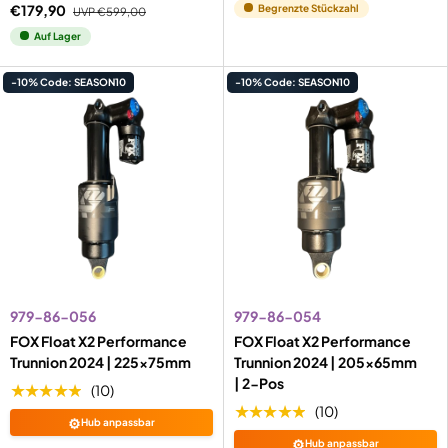
€179,90
Begrenzte Stückzahl
UVP
€599,00
Auf Lager
-10% Code: SEASON10
-10% Code: SEASON10
979-86-056
979-86-054
FOX Float X2 Performance
FOX Float X2 Performance
Trunnion 2024 | 225x75mm
Trunnion 2024 | 205x65mm
| 2-Pos
★★★★★
(10)
★★★★★
(10)
⚙️
Hub anpassbar
⚙️
Hub anpassbar