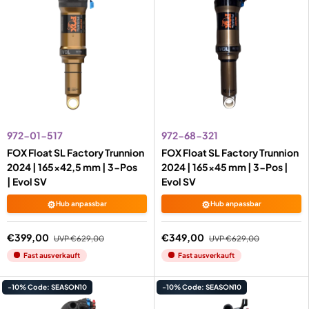
972-01-517
972-68-321
FOX Float SL Factory Trunnion
FOX Float SL Factory Trunnion
2024 | 165x42,5 mm | 3-Pos
2024 | 165x45 mm | 3-Pos |
| Evol SV
Evol SV
⚙️
⚙️
Hub anpassbar
Hub anpassbar
€399,00
€349,00
UVP
€629,00
UVP
€629,00
Fast ausverkauft
Fast ausverkauft
-10% Code: SEASON10
-10% Code: SEASON10