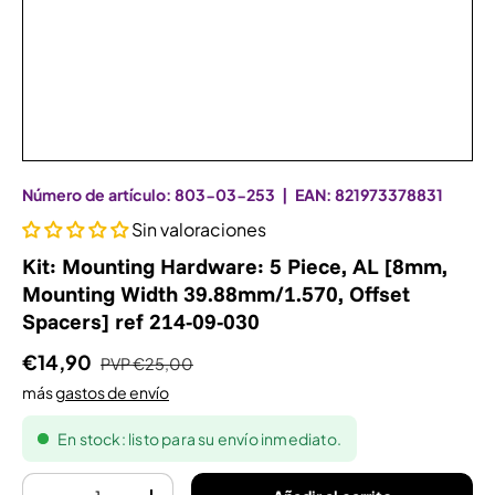
Número de artículo:
803-03-253
|
EAN:
821973378831
Sin valoraciones
Kit: Mounting Hardware: 5 Piece, AL [8mm,
Mounting Width 39.88mm/1.570, Offset
Spacers] ref 214-09-030
€14,90
PVP
€25,00
más
gastos de envío
En stock: listo para su envío inmediato.
Cantidad