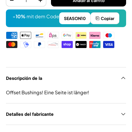
Añadir al carrito
-
+
-10%
mit dem Code
SEASON10
Copiar
Formas de pago
Descripción de la
Offset Bushings! Eine Seite ist länger!
Detalles del fabricante