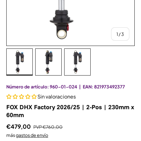
de
1
/
3
Bild 1 in Galerieansicht laden
Bild 2 in Galerieansicht laden
Bild 3 in Galerieansicht la
Número de artículo:
960-01-024
|
EAN:
821973492377
Sin valoraciones
FOX DHX Factory 2026/25 | 2-Pos | 230mm x
60mm
€479,00
PVP
€760,00
más
gastos de envío