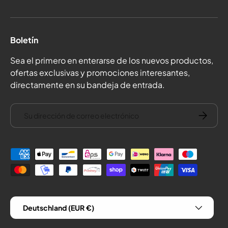
Boletín
Sea el primero en enterarse de los nuevos productos,
ofertas exclusivas y promociones interesantes,
directamente en su bandeja de entrada.
correo electrónico
Suscríba
Formas de pago
País/Región
Deutschland (EUR €)