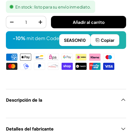
En stock: listo para su envío inmediato.
Cantidad
Añadir al carrito
-
+
-10%
mit dem Code
SEASON10
Copiar
Formas de pago
Descripción de la
Detalles del fabricante