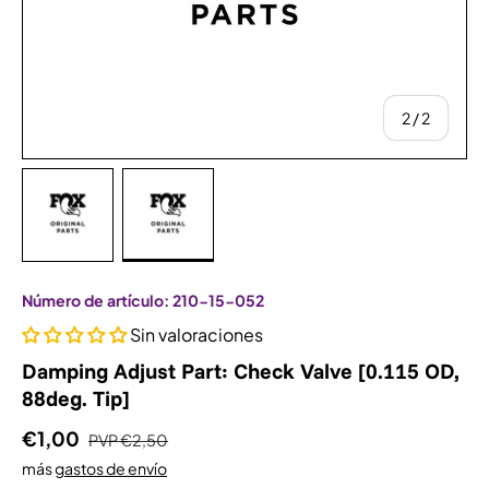
de
2
/
2
Bild 1 in Galerieansicht laden
Bild 2 in Galerieansicht laden
Número de artículo:
210-15-052
Sin valoraciones
Damping Adjust Part: Check Valve [0.115 OD,
88deg. Tip]
€1,00
PVP
€2,50
más
gastos de envío