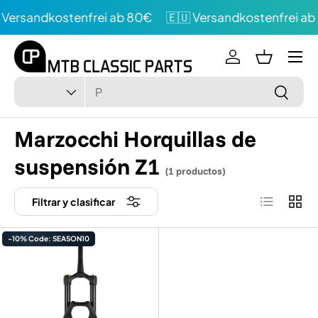
Versandkostenfrei ab 80€
🇪🇺 Versandkostenfrei ab
Directamente al contenido
Menú
Conectarse
Cesta de 
Buscar en
Tipo
Buscar 
Marzocchi Horquillas de
suspensión Z1
(1 productos)
Lista de p
Rejil
Filtrar y clasificar
-10% Code: SEASON10