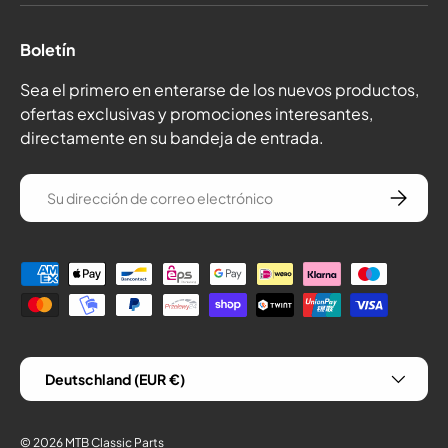
Boletín
Sea el primero en enterarse de los nuevos productos,
ofertas exclusivas y promociones interesantes,
directamente en su bandeja de entrada.
correo electrónico
Suscríba
Formas de pago
País/Región
Deutschland (EUR €)
© 2026
MTB Classic Parts